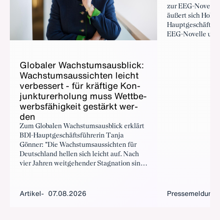
zur EEG-Novelle
äußert sich Holger
Hauptgeschäftsfüh
EEG-Novelle und 
Bundesregierung 
überfällige Impuls
Glo­ba­ler Wachs­tums­aus­blick:
wettbewerbsfähig
Wachs­tums­aus­sich­ten leicht
ver­bes­sert - für kräf­ti­ge Kon­
junk­tur­er­ho­lung muss Wett­be­
werbs­fä­hig­keit ge­stärkt wer­
den
Zum Globalen Wachstumsausblick erklärt
BDI-Hauptgeschäftsführerin Tanja
Gönner: "Die Wachstumsaussichten für
Deutschland hellen sich leicht auf. Nach
vier Jahren weitgehender Stagnation sind
für langfristig kräftiges Wachstum mehr
Wettbewerbsfähigkeit, mehr Investitionen
und entschlossenen Strukturreformen
Artikel
07.08.2026
Pressemeldung
entscheidend."