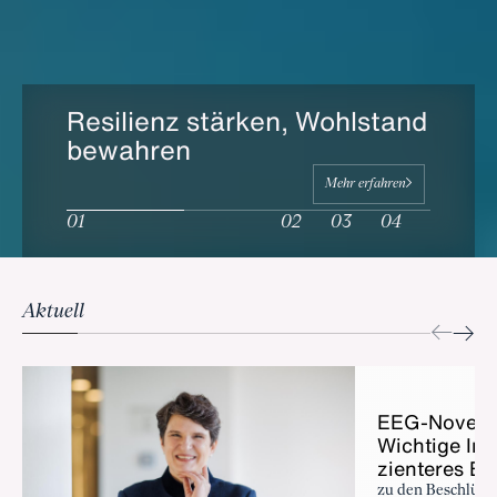
Resilienz stärken, Wohlstand
bewahren
Mehr erfahren
Aktuell
EEG-No­vel­le
Wich­ti­ge Im­p
zi­en­te­res En
zu den Beschlüss