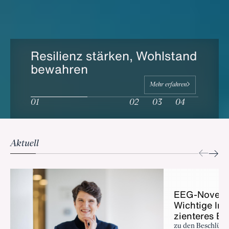
Resilienz stärken, Wohlstand
bewahren
Mehr erfahren
Aktuell
EEG-No­vel­le
Wich­ti­ge Im­p
zi­en­te­res En
zu den Beschlüss