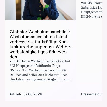
zur EEG-Novelle
äußert sich Holger
Hauptgeschäftsfüh
EEG-Novelle und 
Bundesregierung 
überfällige Impuls
Glo­ba­ler Wachs­tums­aus­blick:
wettbewerbsfähig
Wachs­tums­aus­sich­ten leicht
ver­bes­sert - für kräf­ti­ge Kon­
junk­tur­er­ho­lung muss Wett­be­
werbs­fä­hig­keit ge­stärkt wer­
den
Zum Globalen Wachstumsausblick erklärt
BDI-Hauptgeschäftsführerin Tanja
Gönner: "Die Wachstumsaussichten für
Deutschland hellen sich leicht auf. Nach
vier Jahren weitgehender Stagnation sind
für langfristig kräftiges Wachstum mehr
Wettbewerbsfähigkeit, mehr Investitionen
und entschlossenen Strukturreformen
Artikel
07.08.2026
Pressemeldung
entscheidend."