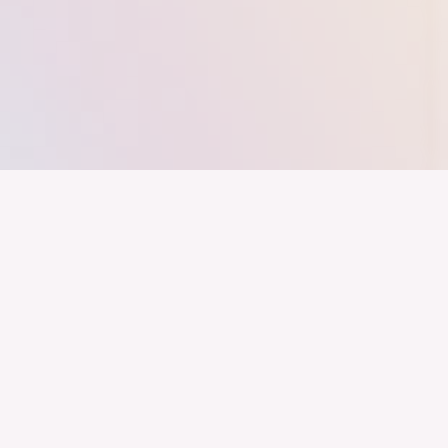
nd ein Industrieland, Exportland und Innovationsland bleibt. Dies
 alles auf Kooperation setzt. Wer führen will, muss verbinden – über
inweg.
Newsletter
Impressum
LinkedIn
Datenschutz
Youtube
Marken Styleguide
Instagram