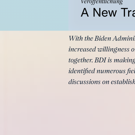
Veröffentlichung
A New Tr
With the Biden Administ
increased willingness on
together. BDI is makin
identified numerous fie
discussions on establi