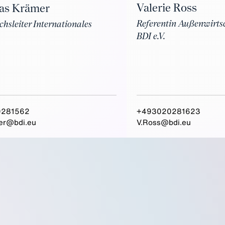
Valerie Ross
as Krämer
Referentin Außenwirtsc
chsleiter Internationales
BDI e.V.
0281562
+493020281623
er@bdi.eu
V.Ross@bdi.eu