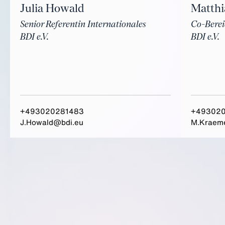
Matthi
Julia Howald
Co-Berei
Senior Referentin Internationales
BDI e.V.
BDI e.V.
+493020281483
+49302
J.Howald@bdi.eu
M.Kraem