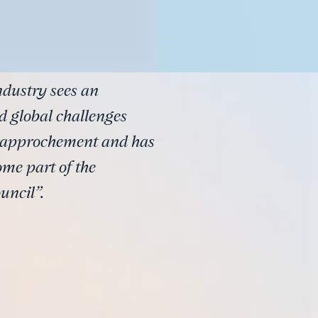
ndustry sees an
nd global challenges
c rapprochement and has
ome part of the
uncil”.