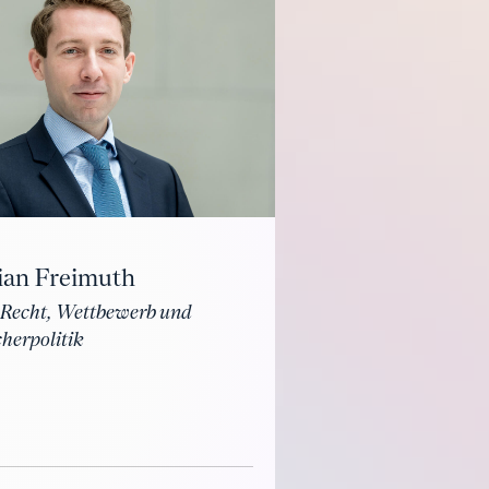
ian Freimuth
 Recht, Wettbewerb und
herpolitik