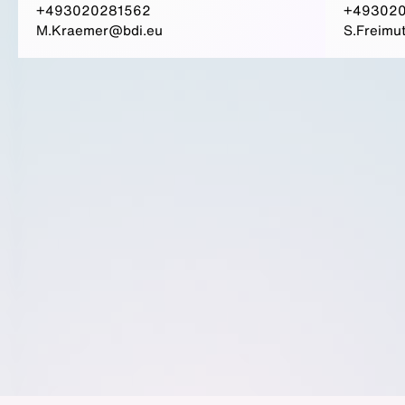
+493020281562
+49302
M.Kraemer@bdi.eu
S.Freimu