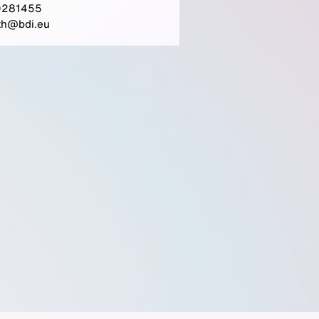
0281455
th@bdi.eu