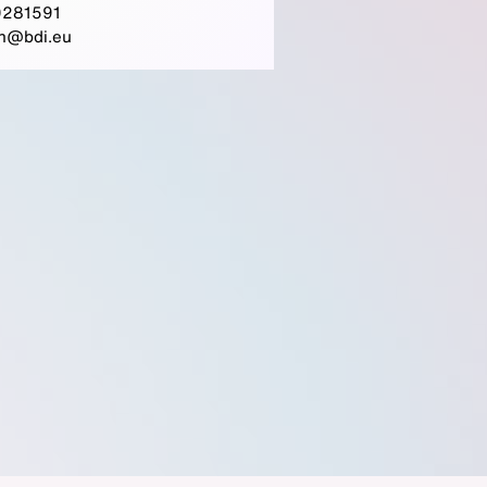
281591
h@bdi.eu