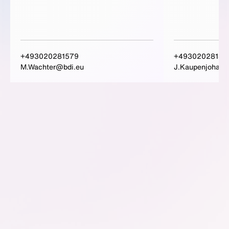
+493020281579
+49302028146
M.Wachter@bdi.eu
J.Kaupenjohann