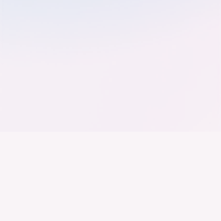
Der Bundesverband der
Deutschen Industrie
Wir arbeiten daran, dass Deutschland ein
Industrieland, Exportland und Innovationsland bleibt.
Dies gelingt nur mit einer Industrie, die alles auf
Kooperation setzt. Wer führen will, muss verbinden –