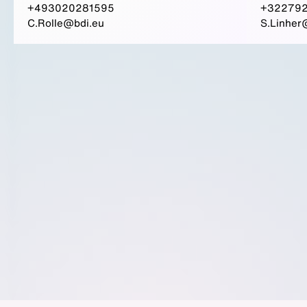
+493020281595
+32279
C.Rolle@bdi.eu
S.Linher