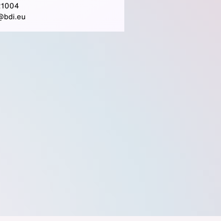
21004
@bdi.eu