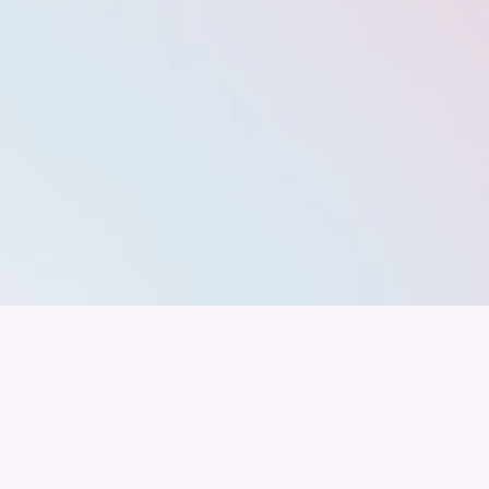
band der
Wir arbeiten daran, dass Deutschla
gelingt nur mit einer Industrie, die
ustrie
Branchen, Sektoren und Grenzen h