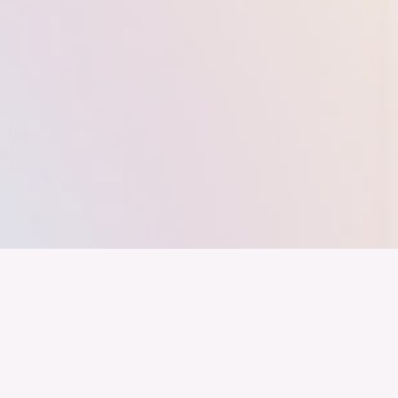
nd ein Industrieland, Exportland und Innovationsland bleibt. Dies
 alles auf Kooperation setzt. Wer führen will, muss verbinden – über
inweg.