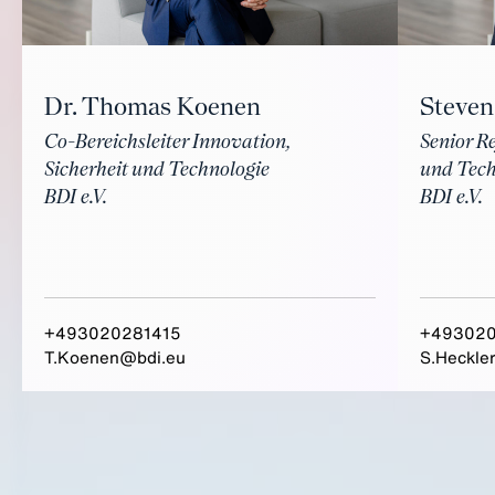
Steven
Dr. Thomas Koenen
Senior R
Co-Bereichsleiter Innovation,
und Tech
Sicherheit und Technologie
BDI e.V.
BDI e.V.
+493020281415
+49302
T.Koenen@bdi.eu
S.Heckle