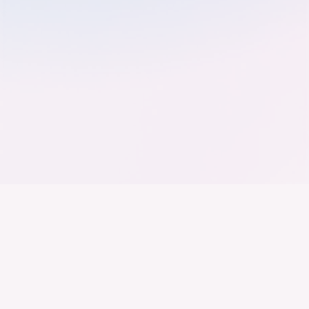
Der Bundesverband der
Deutschen Industrie
Wir arbeiten daran, dass Deutschland ein
Industrieland, Exportland und Innovationsland bleibt.
Dies gelingt nur mit einer Industrie, die alles auf
Kooperation setzt. Wer führen will, muss verbinden –