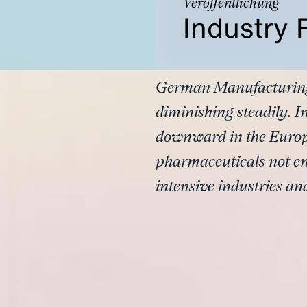
Veröffentlichung
Industry
German Manufacturing o
diminishing steadily. I
downward in the Europe
pharmaceuticals not e
intensive industries and