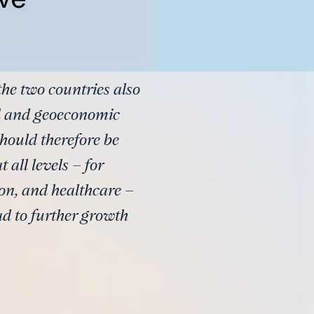
he two countries also
cal and geoeconomic
ould therefore be
all levels – for
ion, and healthcare –
ead to further growth