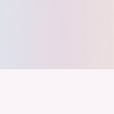
nd ein Industrieland, Exportland und Innovationsland bleibt. Dies
 alles auf Kooperation setzt. Wer führen will, muss verbinden – über
inweg.