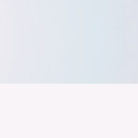
band der
Wir arbeiten daran, dass Deutschla
gelingt nur mit einer Industrie, die
ustrie
Branchen, Sektoren und Grenzen h