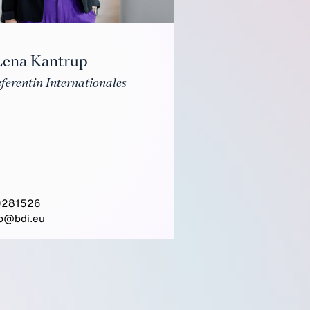
Lena Kantrup
eferentin Internationales
0281526
p@bdi.eu