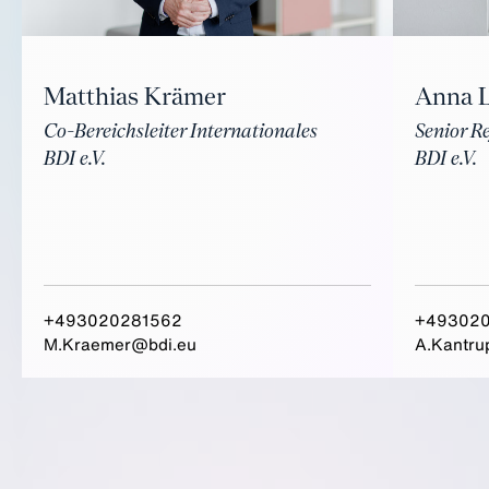
Matthias Krämer
Anna 
Co-Bereichsleiter Internationales
Senior R
BDI e.V.
BDI e.V.
+493020281562
+49302
M.Kraemer@bdi.eu
A.Kantru