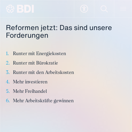
2026 muss das Jahr der Reformen
werden
Reformen jetzt: Das sind unsere
BDI
Specials
Reformen jetzt!
Forderungen
Runter mit Energiekosten
Runter mit Bürokratie
Runter mit den Arbeitskosten
Mehr investieren
Mehr Freihandel
Mehr Arbeitskräfte gewinnen