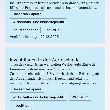
Industrierezession bereits beendet sein, daher korrigiert der
BDI seine Prognose nach oben und rechnet im laufenden
Jahr mit einem Anstieg der Industrieproduktion um ein
Research-Papiere
Prozent (bisher - 1 %). Die deutschen Warenexporte dürften
Wirtschafts- und Industriepolitik
im Jahr 2025 nicht weiter sinken.
Industriebericht
Industrie
Veröffentlichung
02.12.2025
In­ves­ti­tio­nen in der War­te­schlei­fe
Trotz des verschärften weltweiten Wettbewerbs dürfte der
Euroraum moderat wachsen. Zwar wurde ein
Zollkompromiss mit den USA erzielt, doch die Belastung für
den Außenhandel bleibt hoch. Deutschland setzt mit
umfangreichen Infrastruktur- und Verteidigungsausgaben
den stärksten fiskalischen Impuls im Euroraum. Dennoch ist
Research-Papiere
keine deutliche Zunahme der europäischen
Wirtschafts- und Industriepolitik
Wachstum
Investitionstätigkeit im Sinne der Draghi-Agenda erkennbar.
Insgesamt bleibt das Wachstumspotenzial im Euroraum zu
Investition
niedrig, um die Wettbewerbsfähigkeit langfristig zu sichern.