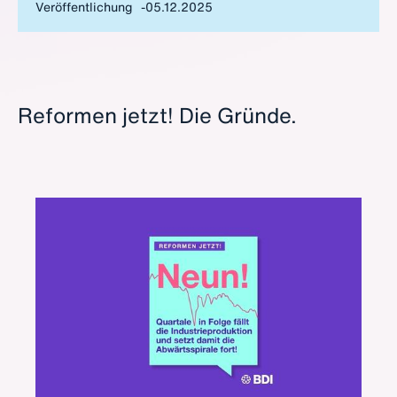
Veröffentlichung
05.12.2025
Europa muss daher seine strukturellen
Rahmenbedingungen dringend verbessern.
Reformen jetzt! Die Gründe.