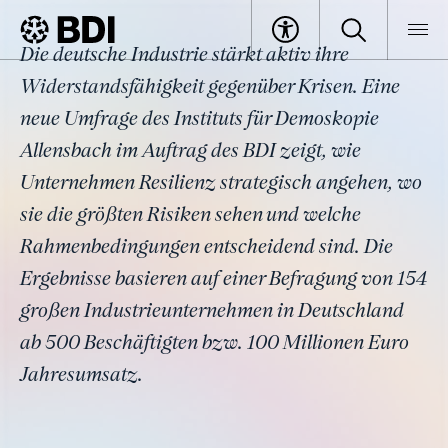
Industrie auf dem Weg zu
Die deutsche Industrie stärkt aktiv ihre
wirtschaftlicher Resilienz
BDI
Specials
Resilienz stärken, Wohlstand bewahren
Widerstandsfähigkeit gegenüber Krisen. Eine
Industrie auf dem Weg zu wirtschaftlicher Resilienz
neue Umfrage des Instituts für Demoskopie
Allensbach im Auftrag des BDI zeigt, wie
Unternehmen Resilienz strategisch angehen, wo
sie die größten Risiken sehen und welche
Rahmenbedingungen entscheidend sind. Die
Ergebnisse basieren auf einer Befragung von 154
großen Industrieunternehmen in Deutschland
ab 500 Beschäftigten bzw. 100 Millionen Euro
Jahresumsatz.