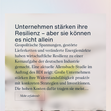
Unternehmen stärken ihre
Resilienz – aber sie können
es nicht allein
Geopolitische Spannungen, gestörte
Lieferketten und veränderte Energiemärkte
haben wirtschaftliche Resilienz zu einer
Kernaufgabe der deutschen Industrie
gemacht. Eine aktuelle Allensbach-Studie im
Auftrag des BDI zeigt: Große Unternehmen
stärken ihre Widerstandsfähigkeit proaktiv
mit konkreten Strategien und Investitionen.
Die hohen Kosten dafür tragen sie meist
selbst. Dauerhafte Krisenfestigkeit entsteht
Mehr erfahren
jedoch nur im Schulterschluss mit den
staatlichen Akteuren.