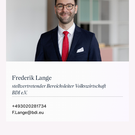
Frederik Lange
stellvertretender Bereichsleiter Volkswirtschaft
BDI e.V.
+493020281734
F.Lange@bdi.eu