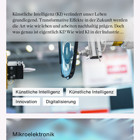
Künstliche Intelligenz (KI) verändert unser Leben
grundlegend. Transformative Effekte in der Zukunft werden
die Art wie wir leben und arbeiten nachhaltig prägen. Doch
was genau ist eigentlich KI? Wie wird KI in der Industrie
verwendet? Wo bestehen Hemmnisse im Einsatz von KI und
wie setzt sich der BDI in seiner Funktion als Spitzenverband
für die Implementierung und innovationsoffene Regulierung
von Künstlicher Intelligenz ein?
Künstliche Intelligenz
Künstliche Intelligenz
Innovation
Digitalisierung
Mi­kro­elek­tro­nik