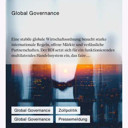
Glo­bal Go­ver­nan­ce
Eine stabile globale Wirtschaftsordnung braucht starke
internationale Regeln, offene Märkte und verlässliche
Partnerschaften. Der BDI setzt sich für ein funktionierendes
multilaterales Handelssystem ein, das faire
Wettbewerbsbedingungen sichert und globale
Herausforderungen gemeinschaftlich adressiert.
Präferenzielle Handelsabkommen helfen, neue Märkte zu
erschließen, Wertschöpfung zu stärken und Lieferketten
resilienter zu machen. Zugleich bleibt eine moderne
Zollpolitik entscheidend, um Handel effizient, sicher und
zukunftsfähig zu gestalten.
Global Governance
Zollpolitik
Global Governance
Pressemeldung