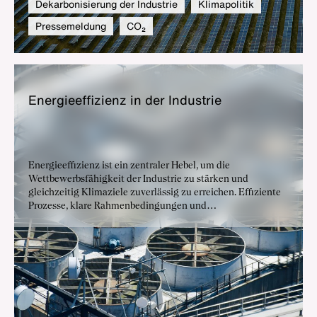
Dekarbonisierung der Industrie
Klimapolitik
Pressemeldung
CO₂
En­er­gie­ef­fi­zi­enz in der In­dus­trie
Energieeffizienz ist ein zentraler Hebel, um die
Wettbewerbsfähigkeit der Industrie zu stärken und
gleichzeitig Klimaziele zuverlässig zu erreichen. Effiziente
Prozesse, klare Rahmenbedingungen und
Planungssicherheit sind entscheidend, damit Unternehmen
investieren und ihre Transformation beschleunigen können.