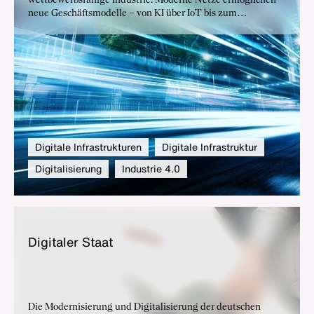
wettbewerbsfähige Industrie. Moderne Netze ermöglichen
neue Geschäftsmodelle – von KI über IoT bis zum
industriellen Metaverse – und stärken zugleich die Resilienz
unserer Wirtschaft.
Digitale Infrastrukturen
Digitale Infrastruktur
Digitalisierung
Industrie 4.0
Di­gi­ta­ler Staat
Die Modernisierung und Digitalisierung der deutschen