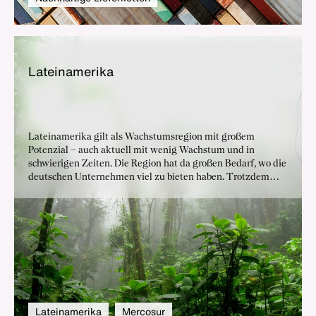
La­tein­ame­ri­ka
Lateinamerika gilt als Wachstumsregion mit großem
Potenzial – auch aktuell mit wenig Wachstum und in
schwierigen Zeiten. Die Region hat da großen Bedarf, wo die
deutschen Unternehmen viel zu bieten haben. Trotzdem
bleibt das wirtschaftliche Engagement Deutschlands in der
Region weit unter seinen Möglichkeiten. Verbesserte
Rahmenbedingungen und neue Handelsabkommen könnten
wichtige Impulse für einen Ausbau der
Wirtschaftsbeziehungen geben.
Lateinamerika
Mercosur