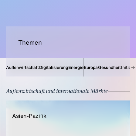
Themen
Außenwirtschaft
Digitalisierung
Energie
Europa
Gesundheit
Initiati
Außenwirtschaft und internationale Märkte
Asi­en-Pa­zi­fik