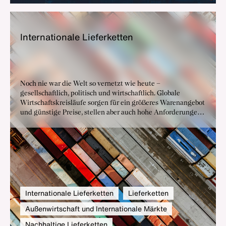
In­ter­na­tio­na­le Lie­fer­ket­ten
Noch nie war die Welt so vernetzt wie heute –
gesellschaftlich, politisch und wirtschaftlich. Globale
Wirtschaftskreisläufe sorgen für ein größeres Warenangebot
und günstige Preise, stellen aber auch hohe Anforderungen
an Logistik und funktionierende Lieferketten. Ob
Handelskonflikte, Pandemien, Rohstoffknappheit oder die
Havarie eines Containerschiffes: Unternehmen müssen
lernen, mit diesen Risiken umzugehen.
Internationale Lieferketten
Lieferketten
Außenwirtschaft und Internationale Märkte
Nachhaltige Lieferketten