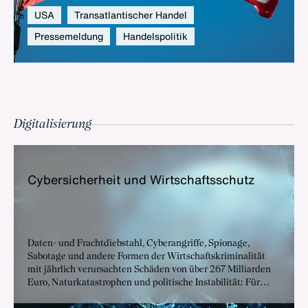
USA
Transatlantischer Handel
Pressemeldung
Handelspolitik
Digitalisierung
Cy­ber­si­cher­heit und Wirt­schafts­schutz
Daten- und Frachtdiebstahl, Cyberangriffe, Spionage,
Sabotage und andere Formen der Wirtschaftskriminalität
mit jährlich verursachten Schäden von über 267 Milliarden
Euro, Naturkatastrophen und politische Instabilität: Für
Deutschlands global vernetzte Industrie sind alle