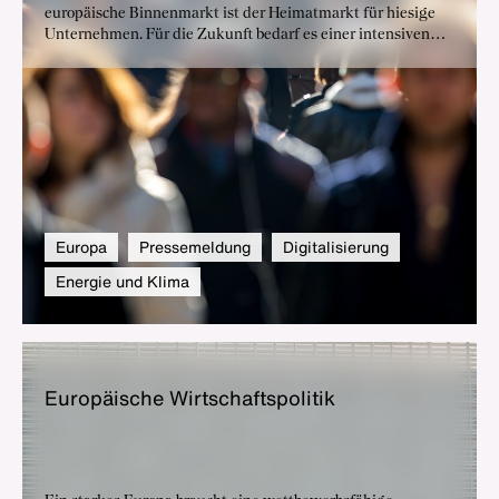
europäische Binnenmarkt ist der Heimatmarkt für hiesige
Unternehmen. Für die Zukunft bedarf es einer intensiven
Kooperation der politischen und wirtschaftlichen Akteure
der EU-Mitgliedsländer nicht nur in Brüssel, sondern auch
auf bi- und multilateraler Ebene. Wir als BDI arbeiten eng
mit unseren Partnern zusammen, um Europa zu stärken und
die Voraussetzungen für ein stabiles Wirtschaftswachstum
in Deutschland zu schaffen.
Europa
Pressemeldung
Digitalisierung
Energie und Klima
Eu­ro­päi­sche Wirt­schafts­po­li­tik