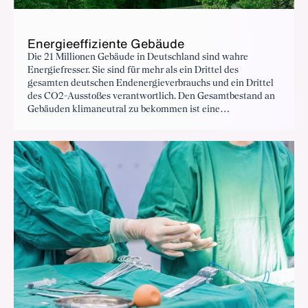
Energieeffiziente Gebäude
Die 21 Millionen Gebäude in Deutschland sind wahre
Energiefresser. Sie sind für mehr als ein Drittel des
gesamten deutschen Endenergieverbrauchs und ein Drittel
des CO2-Ausstoßes verantwortlich. Den Gesamtbestand an
Gebäuden klimaneutral zu bekommen ist eine
gesellschaftliche Kraftanstrengung, die Investitionen in
Milliardenhöhe voraussetzt. Die deutsche Industrie hat dafür
die passenden Technologien, benötigt aber
Planungssicherheit und die richtigen Rahmenbedingungen.