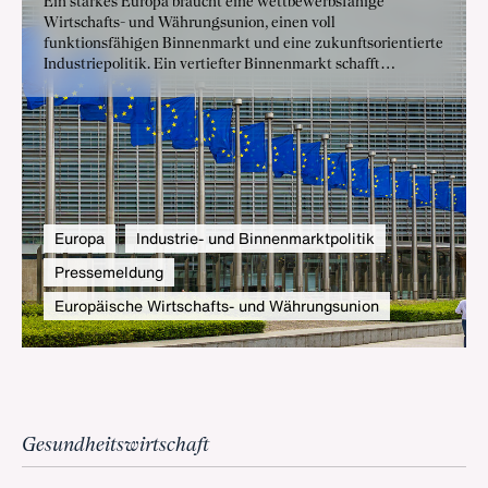
Ein starkes Europa braucht eine wettbewerbsfähige
Wirtschafts- und Währungsunion, einen voll
funktionsfähigen Binnenmarkt und eine zukunftsorientierte
Industriepolitik. Ein vertiefter Binnenmarkt schafft
Skaleneffekte, Innovationskraft und robuste
Wertschöpfungsketten – gerade in Zeiten globaler
Umbrüche. So trägt eine integrierte europäische
Wirtschaftspolitik entscheidend dazu bei, Europas
Wohlstand und strategische Unabhängigkeit zu sichern.
Europa
Industrie- und Binnenmarktpolitik
Pressemeldung
Europäische Wirtschafts- und Währungsunion
Gesundheitswirtschaft