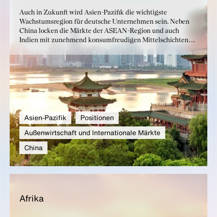
Auch in Zukunft wird Asien-Pazifik die wichtigste
Wachstumsregion für deutsche Unternehmen sein. Neben
China locken die Märkte der ASEAN-Region und auch
Indien mit zunehmend konsumfreudigen Mittelschichten
und stabilen Wachstumsprognosen. Die Partnerschaften mit
Hochtechnologieländern wie Japan, Südkorea oder Singapur
bleiben zentrale Anker für das internationale Engagement
der deutschen Industrie.
Asien-Pazifik
Positionen
Außenwirtschaft und Internationale Märkte
China
Afri­ka