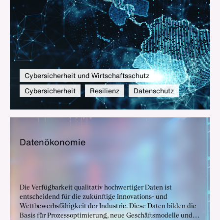
Dimensionen von Sicherheit entscheidend – analog wie
digital. Wirtschaft und Politik müssen für diese
Herausforderung enger zusammenarbeiten.
Cybersicherheit und Wirtschaftsschutz
Cybersicherheit
Resilienz
Datenschutz
Da­ten­öko­no­mie
Die Verfügbarkeit qualitativ hochwertiger Daten ist
entscheidend für die zukünftige Innovations- und
Wettbewerbsfähigkeit der Industrie. Diese Daten bilden die
Basis für Prozessoptimierung, neue Geschäftsmodelle und