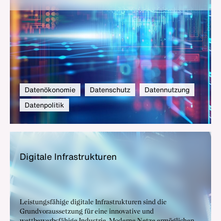
die künftigen Schlüsselinnovationen. Deshalb bedarf es
einer smarten Datenpolitik, die die technischen, rechtlichen
und ökonomischen Aspekte beim Umgang mit Daten
berücksichtigt.
Datenökonomie
Datenschutz
Datennutzung
Datenpolitik
Di­gi­ta­le In­fra­struk­tu­ren
Leistungsfähige digitale Infrastrukturen sind die
Grundvoraussetzung für eine innovative und