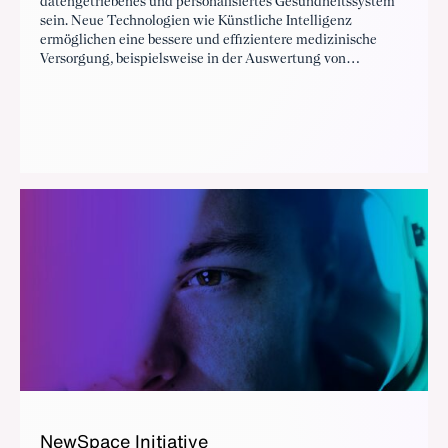
datengetriebenes und personalisiertes Gesundheitssystem
sein. Neue Technologien wie Künstliche Intelligenz
ermöglichen eine bessere und effizientere medizinische
Versorgung, beispielsweise in der Auswertung von
Bilddaten oder der schnelleren Auswertung von Studien.
Digitale therapeutische Lösungsansätze verändern parallel
die Art und Weise der Versorgung der Zukunft. So
überwinden Digitale Therapien und Telemonitoring dabei
die traditionellen Grenzen von Anamnese, Behandlung und
Rehabilitation.
NewSpace Initiative