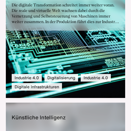
Die digitale Transformation schreitet immer weiter voran.
Die reale und virtuelle Welt wachsen dabei durch die
Vernetzung und Selbststeuerung von Maschinen immer
weiter zusammen. In der Produktion führt dies zur Industrie
4.0 – der vierten industriellen Revolution. Dem
Industriestandort Deutschland bieten sich dadurch
vielfältige Chancen für mehr Wachstum und Wohlstand.
Industrie 4.0
Digitalisierung
Industrie 4.0
Digitale Infrastrukturen
Künst­li­che In­tel­li­genz