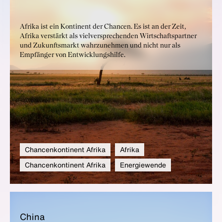
Afrika ist ein Kontinent der Chancen. Es ist an der Zeit,
Afrika verstärkt als vielversprechenden Wirtschaftspartner
und Zukunftsmarkt wahrzunehmen und nicht nur als
Empfänger von Entwicklungshilfe.
Chancenkontinent Afrika
Afrika
Chancenkontinent Afrika
Energiewende
Chi­na