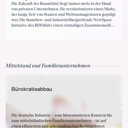
Die Zukunft der Raumfahrt liegt immer mehr in der Hand
von privaten Unternehmen. Sie revolutionieren einen Markt,
der lange Zeit von Staaten und Weltraumagenturen geprägt
war. Die branchen- und industrieübergreifende NewSpace
Initiative des BDI bildet einen einmaligen Zusammenschluss
von NewSpace Start-ups, Raumfahrtunternehmen,
Verbänden, klassischen Industrieunternehmen und der
Digitalwirtschaft. Knapp 120 Unternehmen und Verbände
sind bereits Mitglied der Initiative. Ziel ist es, die
unterschiedlichen Akteure erstmals unter einem Dach zu
vereinen und so die digitale Transformation der deutschen
Wirtschaft durch Raumfahrtanwendungen aktiv zu fördern.
Mittelstand und Familienunternehmen
Bü­ro­kra­tie­ab­bau
Die deutsche Industrie – vom börsennotierten Konzern bis
zum mittelständischen Familienunternehmen – ist auf
einen effizienten und unkomplizierten Rechtsrahmen