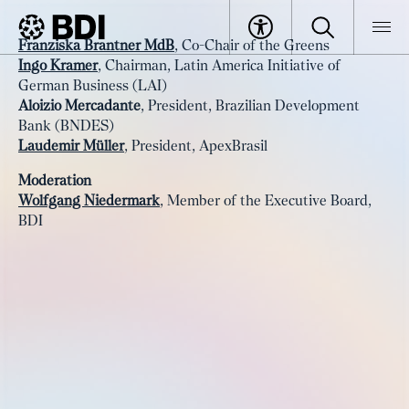
Event
Franziska Brantner MdB
, Co-Chair of the Greens
Trade and Investment Talk
Ingo Kramer
, Chairman, Latin America Initiative of
BDI
Events
German Business (LAI)
Aloizio Mercadante
, President, Brazilian Development
Bank (BNDES)
Laudemir Müller
, President, ApexBrasil
Moderation
Wolfgang Niedermark
, Member of the Executive Board,
BDI