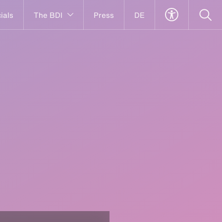
ials
The BDI
Press
DE