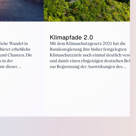
Klimapfade 2.0
liche Wandel in
Mit dem Klimaschutzgesetz 2021 hat die
bietet erhebliche
Bundesregierung ihre bisher festgelegten
 und Chancen. Die
Klimaschutzziele noch einmal deutlich verschä
s in der
und damit einen ehrgeizigen deutschen Beitra
sie dieser
zur Begrenzung der Auswirkungen des
ist und
Klimawandels angekündigt. Die Studie
h zu reduzieren
„Klimapfade 2.0“ legt einen Vorschlag für ein
Programm vor, das in allen Sektoren die
Erreichung der Klimaschutzziele in 2030
ermöglichen würde und die wichtigsten Weic
in Richtung Treibhausgasneutralität im Jahr
2045 stellt. Mehr als 150 Experten von BCG, 
BDI sowie aus rund 80 Unternehmen und
Verbänden waren darin eingebunden.