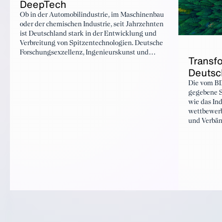
DeepTech
Ob in der Automobilindustrie, im Maschinenbau
oder der chemischen Industrie, seit Jahrzehnten
ist Deutschland stark in der Entwicklung und
Verbreitung von Spitzentechnologien. Deutsche
Forschungsexzellenz, Ingenieurskunst und
Transf
Industriestärke machen Produkte „Made in
Deutsc
Germany“ weltweit gefragt. Doch in einer Welt
voller Disruptionen ändern sich die Spielregeln
Die vom BD
rasant. Neue technologische Fortschritte, wie in
gegebene S
der Künstlichen Intelligenz (KI), führen bereits
wie das In
heute zu tiefgreifenden Transformationen in
wettbewerb
zahlreichen Branchen und bestimmen künftig
und Verbän
Wachstum und Wettbewerbsfähigkeit.
Experten a
September 
die Indust
Dienstleis