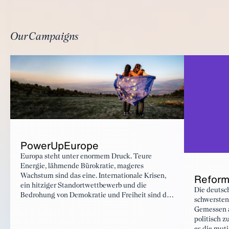
Milliardenhöhe voraussetzt. Die deutsche
Industrie hat dafür die passenden
Technologien, benötigt aber
Planungssicherheit und die richtigen
Our Campaigns
Rahmenbedingungen.
PowerUpEurope
Europa steht unter enormem Druck. Teure
Energie, lähmende Bürokratie, mageres
Reforme
Wachstum sind das eine. Internationale Krisen,
ein hitziger Standortwettbewerb und die
Die deutsch
Bedrohung von Demokratie und Freiheit sind das
schwersten 
andere. Die To-do-Liste für die neue
Gemessen a
Wahlperiode der EU ist lang und komplex. Um
politisch z
die Herausforderungen zu meistern, braucht es