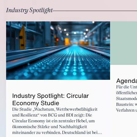
Industry Spotlight
Agenda
Für die Un
öffentliche
Industry Spotlight: Circular
Staatsmode
Economy Studie
Baustein: w
Die Studie „Wachstum, Wettbewerbsfähigkeit
Verfahren 
und Resilienz“ von BCG und BDI zeigt: Die
Verwaltung
Circular Economy ist ein zentraler Hebel, um
deshalb in
ökonomische Stärke und Nachhaltigkeit
miteinander zu verbinden. Deutschland ist bei