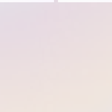
Raumfahrtunternehmen, Verbän
ng dabei die traditionellen
klassischen Industrieunternehm
 Anamnese, Behandlung und
Digitalwirtschaft. Knapp 120 
n.
und Verbände sind bereits Mitgl
Initiative. Ziel ist es, die unters
Akteure erstmals unter einem D
vereinen und so die digitale Tr
der deutschen Wirtschaft durch
Raumfahrtanwendungen aktiv zu