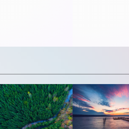
Bürokratie und eine schnelle 
Außerdem darf die Erbschaft
führen, dass Familienunter
geraten oder Arbeitsplätze i
verloren gehen.