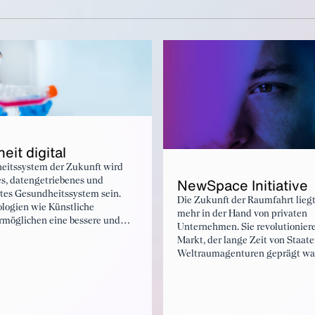
it digital
eitssystem der Zukunft wird
NewSpace Initiative
es, datengetriebenes und
rtes Gesundheitssystem sein.
Die Zukunft der Raumfahrt lieg
logien wie Künstliche
mehr in der Hand von privaten
ermöglichen eine bessere und
Unternehmen. Sie revolutionier
 medizinische Versorgung,
Markt, der lange Zeit von Staat
se in der Auswertung von
Weltraumagenturen geprägt war
er der schnelleren Auswertung
branchen- und industrieübergre
 Digitale therapeutische
NewSpace Initiative des BDI bil
ze verändern parallel die Art
einmaligen Zusammenschluss v
r Versorgung der Zukunft. So
NewSpace Start-ups,
Digitale Therapien und