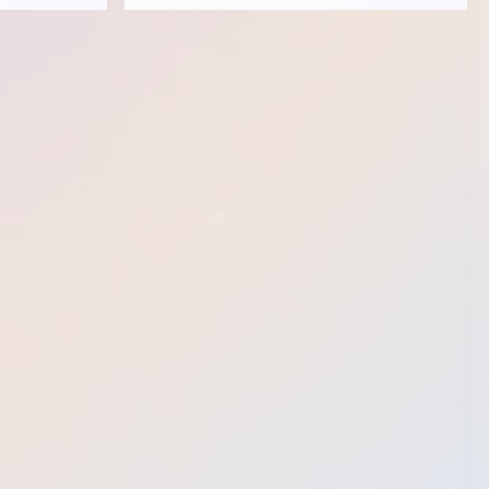
den,
eingesetzter Rohstoffe ermöglichen und
en und der
dabei die Abhängigkeit von
Unternehmen
Rohstoffeinfuhren zu reduzieren.
ied der
chiedlichen
ach zu
ansformation
 fördern.