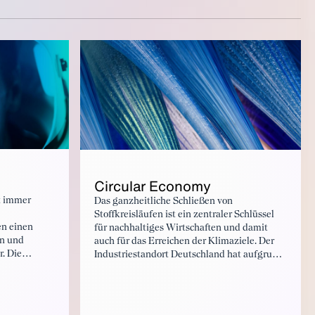
Circular Economy
t immer
Das ganzheitliche Schließen von
Stoffkreisläufen ist ein zentraler Schlüssel
en einen
für nachhaltiges Wirtschaften und damit
en und
auch für das Erreichen der Klimaziele. Der
. Die
Industriestandort Deutschland hat aufgrund
ifende
seiner hohen technologischen Kompetenz
det einen
enormes Potenzial, zum Leitanbieter neuer
on
Technologien zu werden, die eine
wirtschaftlich sinnvolle Wiederverwertung