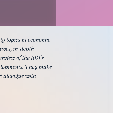
ity topics in economic
tives, in-depth
erview of the BDI’s
velopments. They make
rt dialogue with