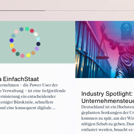
 EinfachStaat
ternehmen – die Power-User der
n Verwaltung – ist eine tiefgreifende
Industry Spotlight:
rnisierung ein entscheidender
Unternehmensteu
eniger Bürokratie, schnellere
Deutschland ist ein Hochsteu
und eine konsequent digitale
geplanten Senkungen der U
. Staatsmodernisierung gehört
kommen zu spät, um der Wirt
s Zentrum der Reformdebatte.
nötigen Schub zu geben. Da
entlastet werden, braucht es