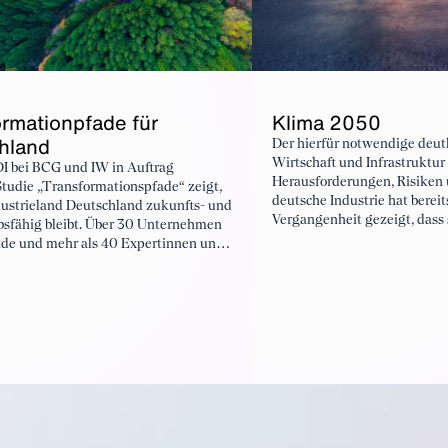
Klima 2050
ormationpfade für
hland
Der hierfür notwendige deut
Wirtschaft und Infrastruktur 
I bei BCG und IW in Auftrag
Herausforderungen, Risiken
tudie „Transformationspfade“ zeigt,
deutsche Industrie hat bereit
dustrieland Deutschland zukunfts- und
Vergangenheit gezeigt, dass 
sfähig bleibt. Über 30 Unternehmen
Herausforderung gewachsen 
de und mehr als 40 Expertinnen und
Treibhausgase kontinuierlic
nalysierten von Oktober 2023 bis
vermag.
2024 die Standortbedingungen für
rie und industrienahe
tungen.