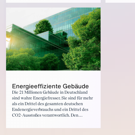
Wissenschaft & Forschung. Somit deckt die
Telemonitori
GHA eine besonders große Bandbreite an
Grenzen von
Gesundheitsexpertise mit starkem
Rehabilitatio
internationalem Fokus ab.
Energieeffiziente Gebäude
Die 21 Millionen Gebäude in Deutschland
sind wahre Energiefresser. Sie sind für mehr
als ein Drittel des gesamten deutschen
Endenergieverbrauchs und ein Drittel des
CO2-Ausstoßes verantwortlich. Den
Gesamtbestand an Gebäuden klimaneutral
zu bekommen ist eine gesellschaftliche
Kraftanstrengung, die Investitionen in