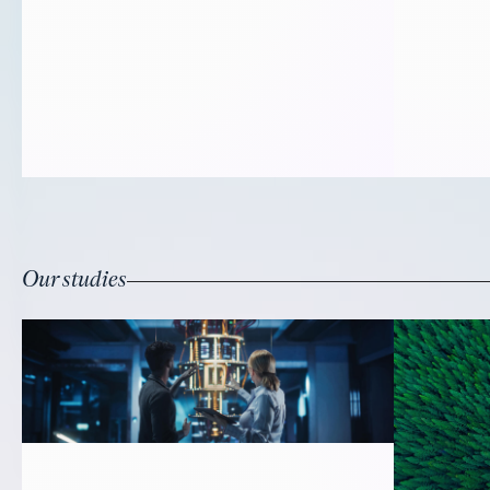
Schlüsselrohstoffen für Zukunftstechnologien
nahezu vollständig importabhängig und zugleich
eine der materialintensivsten Volkswirtschaften
der EU. Durch Recycling und Wiederverwendung
lassen sich bis 2045 etwa 20 bis 40 Prozent der
strategischen Rohstoffimporte ersetzen. Zugleich
bietet die Kreislaufwirtschaft erhebliches
Potenzial für den Klimaschutz: Sie könnte die
Treibhausgasemissionen deutlich senken und
die Kosten der Energiewende bis 2045 kumuliert
um fast 40 Milliarden Euro reduzieren.
Our studies