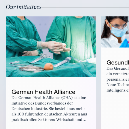
Our Initiatives
Gesundhe
Das Gesundh
ein vernetzt
personalisie
Neue Techno
German Health Alliance
Intelligenz 
effizientere
Die German Health Alliance (GHA) ist eine
beispielswei
Initiative des Bundesverbandes der
Bilddaten od
Deutschen Industrie. Sie besteht aus mehr
von Studien.
als 100 führenden deutschen Akteuren aus
Lösungsansät
praktisch allen Sektoren: Wirtschaft und
und Weise de
Industrie, Zivilgesellschaft und NGOs,
überwinden 