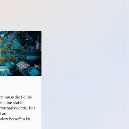
zt muss die Politik
et eine stabile
rtschaftswende. Der
t an
ers betroffen ist
oduktion liegt heute