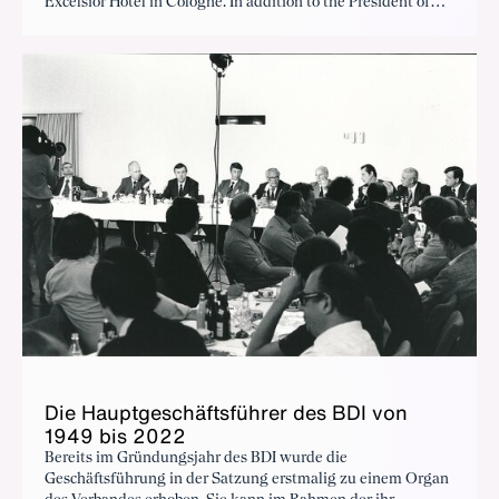
Excelsior Hotel in Cologne. In addition to the President of
the first German Bundestag, Dr. Erich Köhler, the evening
reception was attended by four Federal Ministers: Vice-
Chancellor Franz Blücher; Minister of Economic Affairs
Ludwig Erhard; Minister of Labour Anton Storch and
Minister for Transport Hans-Christoph Seebohm.
Die Hauptgeschäftsführer des BDI von
1949 bis 2022
Bereits im Gründungsjahr des BDI wurde die
Geschäftsführung in der Satzung erstmalig zu einem Organ