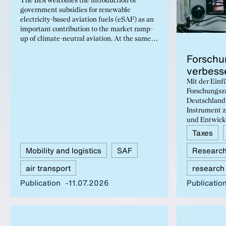
The BDI welcomes the introduction of
government subsidies for renewable
electricity-based aviation fuels (eSAF) as an
important contribution to the market ramp-
up of climate-neutral aviation. At the same
time, a level playing field, long-term
Forschu
investment certainty, and further
verbess
development of the European regulatory
framework are necessary to sustainably
Mit der Einf
support this expansion.
Forschungsz
Deutschland 
Instrument 
und Entwick
Unternehmen
Taxes
oder Rechtsf
Mobility and logistics
SAF
Research
auch nach d
weiterhin Op
air transport
research
weitere Verb
Ausweitung 
Publication
11.07.2026
Publicatio
deutliche Ve
Antragsverf
Forschungszu
Vergleich at
Forschungsak