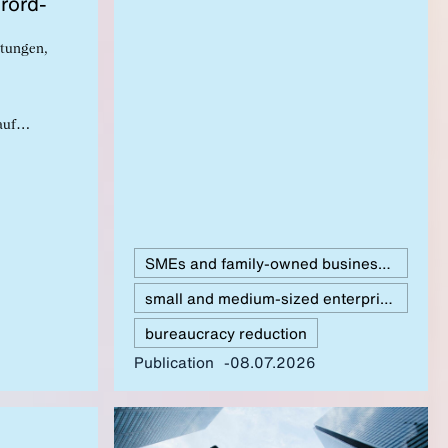
erord­
stungen,
auf
zentriert
raum- und
gistik sowie
en bestehen
SMEs and family-owned businesses
small and medium-sized enterprises
bureaucracy reduction
Publication
08.07.2026