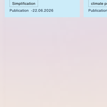
Simplification
climate p
Ländern. Das BDI-Positionspapier skizziert
positive Ansätze, aber auch kritikwürdige
Publication
22.06.2026
Publicatio
Vorschläge.