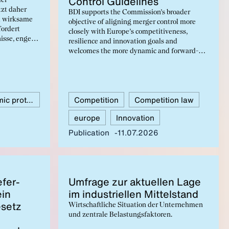
Con­trol Guide­lines
der
tzt daher
BDI supports the Commission’s broader
nd wirksame
objective of aligning merger control more
ordert
closely with Europe’s competitiveness,
isse, enge
resilience and innovation goals and
und die
welcomes the more dynamic and forward-
en. Sensible
looking assessment of competition. However,
ed-to-know-
certain amendments are necessary. While the
dem sind
draft rightly emphasises a more balanced
messene
assessment of potential harm and benefits
ngen
Cybersecurity and economic protection
Competition
Competition law
resulting from a merger, the evidentiary
requirements for demonstrating benefits
europe
Innovation
remain significantly more demanding and
the expanded theories of harm need to be
Publication
11.07.2026
accompanied by sufficient legal certainty and
clear safeguards.
f­er­
Um­frage zur ak­tuellen Lage
ein
im in­dus­triellen Mit­tel­stand
­setz
Wirtschaftliche Situation der Unternehmen
und zentrale Belastungsfaktoren.