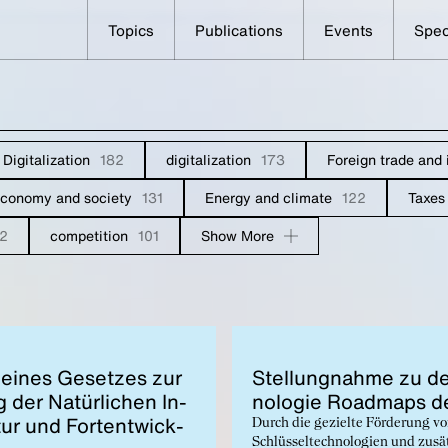
Topics
Publications
Events
Spec
ons
Digitalization
182
digitalization
173
Foreign trade and 
conomy and society
131
Energy and climate
122
Taxes
2
competition
101
Show More
 eines Geset­zes zur
Stel­lung­nahme zu d
 der Natür­lichen In­
nolo­gie Roadmaps 
­tur und For­ten­twick­
Durch die gezielte Förderung v
Schlüsseltechnologien und zusä