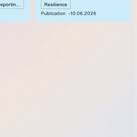
European Sustainability Reporting Standards (ESRS)
Resilience
re are
for example
Publication
10.06.2026
nitions,
sment
l of
 risk that the
reduce the
dermine the
s directive.
nuine relief
lace.