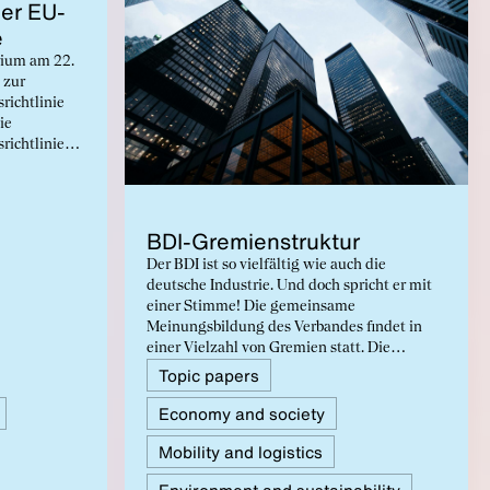
der EU-
e
ium am 22.
 zur
richtlinie
ie
richtlinie
deutschen
 auf die
sfähigkeit
BDI-Gremien­struk­tur
 so gering
Der BDI ist so vielfältig wie auch die
 der
deutsche Industrie. Und doch spricht er mit
mmt der BDI
einer Stimme! Die gemeinsame
ung der 39.
Meinungsbildung des Verbandes findet in
 Änderung
einer Vielzahl von Gremien statt. Die
Gremien-Broschüre bietet einen Überblick,
Topic papers
welche Ausschüsse und Arbeitskreise für die
Economy and society
Positionierung des BDI verantwortlich sind
und welche Themen dort ganz konkret
Mobility and logistics
bearbeitet werden.
Environment and sustainability