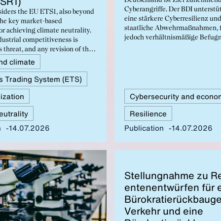
SR1)
Deutschland ist Ziel zunehmen
Cyberangriffe. Der BDI unterstü
iders the EU ETS1, also beyond
eine stärkere Cyberresilienz u
the key market-based
staatliche Abwehrmaßnahmen, f
r achieving climate neutrality.
jedoch verhältnismäßige Befugn
ustrial competitiveness is
Kooperation mit der Wirtschaft 
 threat, and any revision of the
Vermeidung von Doppelstruktur
ading System must take this
nd climate
Daten dürfen nur nach dem Ne
account. The revision must be fair
Prinzip verarbeitet werden. Zu
s Trading System (ETS)
e who have already invested in
realistische Fristen sowie ange
ion and to those who want to
Bußgelder und Haftungsregelu
ization
ut are currently unable to do so
notwendig.
 of infrastructure and
eutrality
Resilience
viable solutions.
n
14.07.2026
Publication
14.07.2026
Stel­lung­nahme zu Re
ente­nen­twür­fen für 
Bürokratierück­bauge
Verkehr und eine