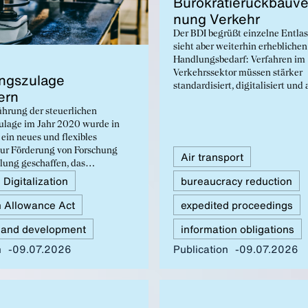
Bürokratierück­bau­v
nung Verkehr
Der BDI begrüßt einzelne Entla
sieht aber weiterhin erheblichen
Handlungsbedarf: Verfahren im
Verkehrssektor müssen stärker
ngszu­lage
standardisiert, digitalisiert und 
ern
risikorelevante Sachverhalte kon
ührung der steuerlichen
werden. Insbesondere bei Groß
ulage im Jahr 2020 wurde in
Schwertransporten, Baustellenlo
ein neues und flexibles
verkehrsrechtlichen Anordnung
zur Förderung von Forschung
weiterhin erhebliche
Air transport
lung geschaffen, das
Vereinfachungspotenziale.
 unabhängig von der Größe
Digitalization
bureaucracy reduction
orm offensteht. Jedoch besteht
 Allowance Act
expedited proceedings
en vorgesehenen Ausweitungen
timierungspotenzial. Es sind
 and development
information obligations
esserungen wie eine
der Förderung sowie eine
n
09.07.2026
Publication
09.07.2026
reinfachung des
ahrens notwendig, um die
lage im internationalen
traktiver zu gestalten und
tivitäten in Unternehmen aller