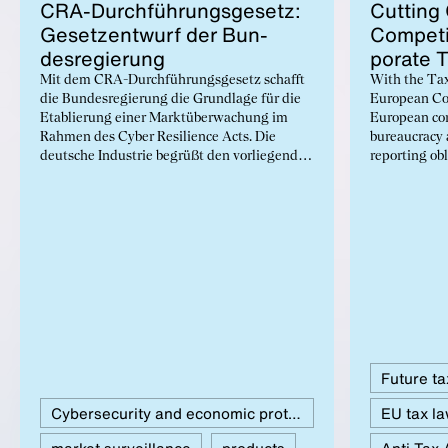
CRA-Durch­führungs­ge­setz:
Cut­ting 
Größenordnu
Geset­zen­twurf der Bun­
Com­pet­i
desregierung
po­rate T
Mit dem CRA-Durchführungsgesetz schafft
With the Ta
die Bundesregierung die Grundlage für die
European Co
Etablierung einer Marktüberwachung im
European cor
Rahmen des Cyber Resilience Acts. Die
bureaucracy 
deutsche Industrie begrüßt den vorliegenden
reporting ob
Gesetzesentwurf der Bundesregierung
measures, co
grundsätzlich, da er die Umsetzung des CRA
global minim
konsequent vorantreibt. Es ist notwendig,
parallel obli
dass die Marktaufsicht mit ausreichenden
foreign comp
personellen Kapazitäten ausgestattet und
so, key dema
zugleich auf EU-Ebene der CRA praxisnah
community h
weiterentwickelt wird.
ambitious re
strong signa
and new inv
Europe. Memb
to advance t
Future ta
to dilute it.
Cybersecurity and economic protection
EU tax l
market surveillance
products
Anti-Tax 