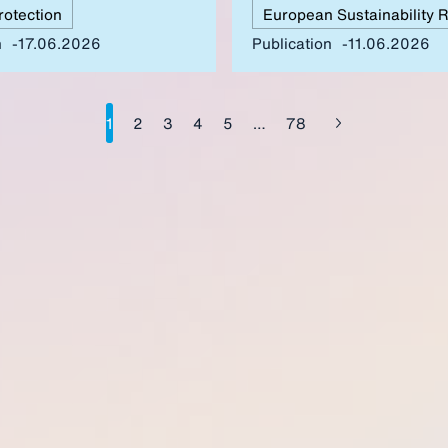
rotection
limited extent. Furthermore, the
significant legal uncertainties, 
n
17.06.2026
Publication
11.06.2026
regarding remaining unclear defi
reporting obligations and asses
criteria. The introduction of new
requirements contradicts the goa
1
2
3
4
5
…
78
simplification. Overall, there is a
revision will fail to sufficiently 
existing complexity and will un
achievements of the first omnibu
More pragmatic solutions and ge
for businesses should be put in p