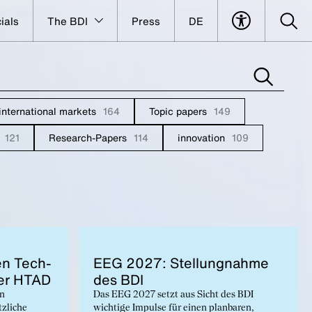
ials
The BDI
Press
DE
international markets
164
Topic papers
149
121
Research-Papers
114
innovation
109
en Tech­
EEG 2027: Stel­lung­nahme
der HTAD
des BDI
on
Das EEG 2027 setzt aus Sicht des BDI
tzliche
wichtige Impulse für einen planbaren,