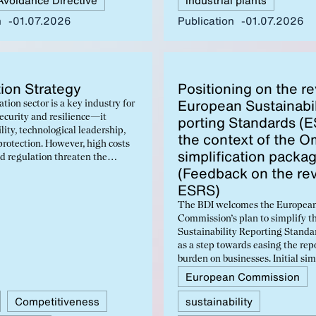
n
01.07.2026
Publication
01.07.2026
tion Strat­e­gy
Po­si­tion­ing on the re
Eu­ro­pean Sus­tain­abil
tion sector is a key industry for
security and resilience—it
port­ing Stan­dards (
ity, technological leadership,
the con­text of the Om
protection. However, high costs
sim­pli­fi­ca­tion pack­a
d regulation threaten the
(Feed­back on the re­
ompetitiveness. Decisive
 now required: fair operating
ESRS)
the promotion of sustainable
The BDI welcomes the Europea
 and the reduction of red tape to
Commission’s plan to simplify 
e’s future in global competition!
Sustainability Reporting Stand
as a step towards easing the rep
burden on businesses. Initial sim
and clarifications have been mad
European Commission
same time, the BDI criticizes the
Competitiveness
sustainability
revision does not go far enough 
bureaucratic burden is reduced o