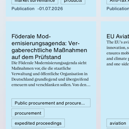
Publication
01.07.2026
Publicatio
Föderale Mod­
EU Avi­a­
ernisierungsagen­da: Ver­
The EU’s avia
gaberechtliche Maß­nah­men
innovation, 
ensures mobil
auf dem Prüf­s­tand
and climate 
Die Föderale Modernisierungsagenda sieht
and one-side
Maßnahmen vor, die die staatliche
industry’s c
Verwaltung und öffentliche Organisation in
measures are
Deutschland grundlegend und übergreifend
conditions, 
erneuern und verschlanken sollen. Von den
technologies,
insgesamt 237 Maßnahmen betreffen 14 das
ensure Europ
öffentliche Auftragswesen, die mit
„Vereinfachungen im Vergaberecht“
Public procurement and procurement law
überschrieben sind. Die Föderale
procurement
Modernisierungsagenda zielt auf eine
Vereinfachung, Beschleunigung und
expedited proceedings
aviation
Harmonisierung des Vergaberechts und der
öffentlichen Beschaffung von Bund und