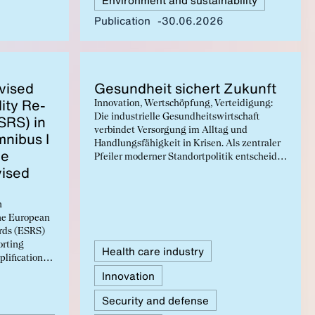
Publication
30.06.2026
­vised
Gesund­heit sichert Zukun­ft
­i­ty Re­
Innovation, Wertschöpfung, Verteidigung:
ESRS) in
Die industrielle Gesundheitswirtschaft
verbindet Versorgung im Alltag und
­nibus I
Handlungsfähigkeit in Krisen. Als zentraler
ge
Pfeiler moderner Standortpolitik entscheidet
vised
ihre Stärkung über Resilienz, Wachstum und
Souveränität von Wirtschaft und
Gesellschaft.
n
the European
ards (ESRS)
orting
Health care industry
plifications
e. At the
Innovation
 fact that the
Security and defense
and that the
nly to a