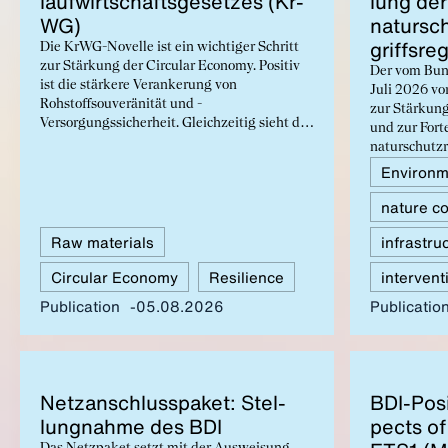
laufwirtschafts­ge­set­zes (Kr­
lung der
WG)
natursch
griff­s­r
Die KrWG-Novelle ist ein wichtiger Schritt
zur Stärkung der Circular Economy. Positiv
Der vom Bun
ist die stärkere Verankerung von
Juli 2026 vo
Rohstoffsouveränität und -
zur Stärkung
Versorgungssicherheit. Gleichzeitig sieht der
und zur Fort
BDI Nachbesserungsbedarf, etwa beim
naturschutzr
Recycling im Kontext der Abfallhierarchie,
lehnt der BD
Environme
der öffentlichen Beschaffung und den
gefährdet de
Abfallvermeidungszielen. Positive Ansätze
nature c
Deutschland i
dürfen nicht durch zusätzliche
Infrastruktu
administrative Anforderungen für
Raw materials
infrastru
unter hohen 
Unternehmen konterkariert werden.
Planungs- u
Circular Economy
Resilience
intervent
beschleunige
rechtliche Z
Publication
05.08.2026
Publicatio
Abwägungser
Kompensatio
Net­zan­schlusspaket: Stel­
BDI-Po­si
lung­nahme des BDI
pects of