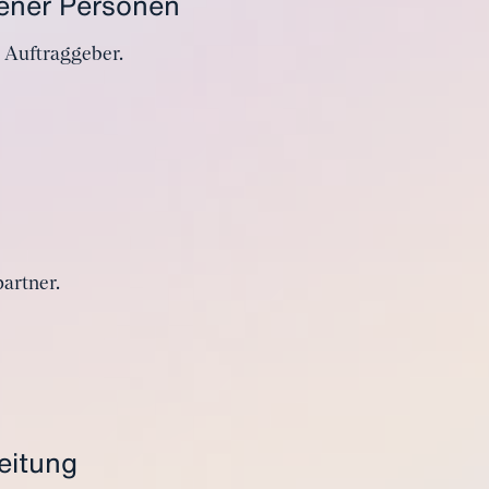
fener Personen
 Auftraggeber.
artner.
eitung