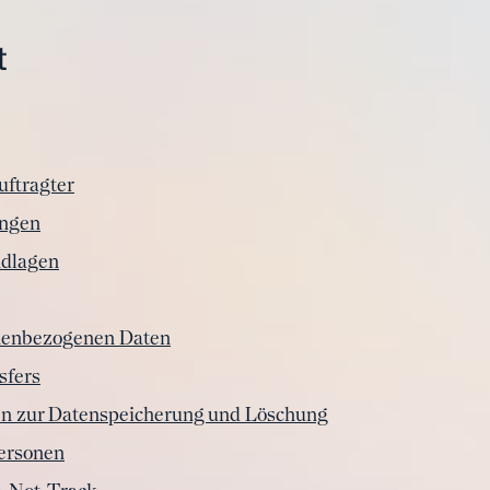
t
uftragter
ungen
ndlagen
nenbezogenen Daten
sfers
en zur Datenspeicherung und Löschung
Personen