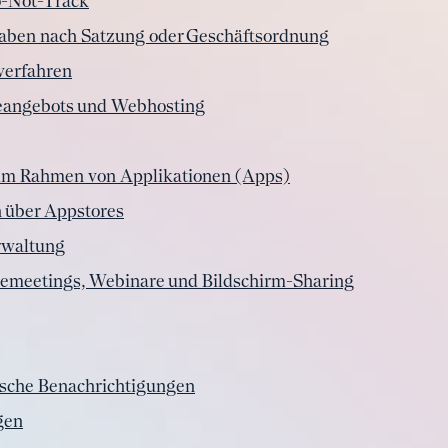
o-Not-Track
ben nach Satzung oder Geschäftsordnung
verfahren
neangebots und Webhosting
 im Rahmen von Applikationen (Apps)
 über Appstores
rwaltung
emeetings, Webinare und Bildschirm-Sharing
ische Benachrichtigungen
gen