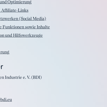
 und Optimierung
Affiliate-Links
etzwerken (Social Media)
e Funktionen sowie Inhalte
on und Hilfswerkzeuge
erung
r
 Industrie e. V. (BDI)
bdi.eu