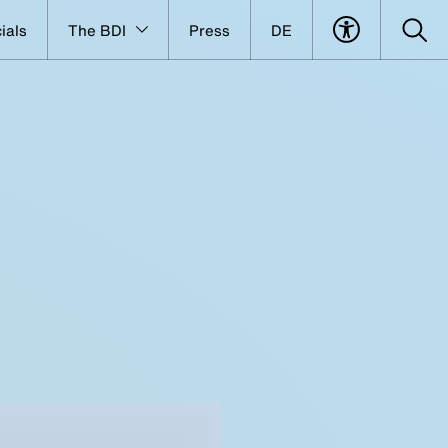
ials
The BDI
Press
DE