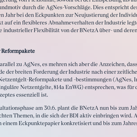
igerung von Flexibilität, sowohl bei der Einspeisung als a
undmotiv durch die AgNes-Vorschläge. Dies entspricht de
en Jahr bei den Eckpunkten zur Neujustierung der Individu
uf ein flexibleres Abnahmeverhalten der Industrie legte.
e industrieller Flexibilität von der BNetzA über- und dere
 Reformpakete
parallel zu AgNes, es mehren sich aber die Anzeichen, da
 der breiten Forderung der Industrie nach einer zeitliche
etzentgelt-Reformpakete und -bestimmungen (AgNes, Ind
nguläre Netzentgelte, §14a EnWG) entsprechen, was für 
ptes essenziell ist.
tationsphase am 30.6. plant die BNetzA nun bis zum Ja
ten Themen, in die sich der BDI aktiv einbringen wird. A
n einem Eckpunktepapier konkretisiert und bis zum Jahre