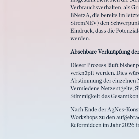
Insgesamt zieht sich die Ste
Verbrauchsverhalten, als Gr
BNetzA, die bereits im letzt
StromNEV) den Schwerpunkt a
Eindruck, dass die Potenzial
werden.
Absehbare Verknüpfung der
Dieser Prozess läuft bisher 
verknüpft werden. Dies würde
Abstimmung der einzelnen N
Vermiedene Netzentgelte, Si
Stimmigkeit des Gesamtkonze
Nach Ende der AgNes-Konsul
Workshops zu den aufgebrach
Reformideen im Jahr 2026 i