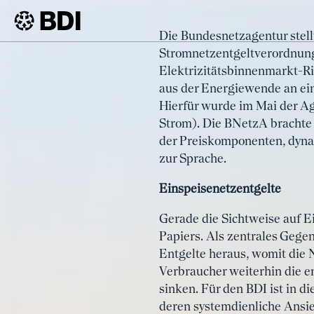
Artikel
Die Bundesnetzagentur stell
Alles neu
Stromnetzentgeltverordnung
BDI
Artikel
Elektrizitätsbinnenmarkt-Ri
aus der Energiewende an ein
Hierfür wurde im Mai der A
Strom). Die BNetzA brachte
der Preiskomponenten, dynam
zur Sprache.
Einspeisenetzentgelte
Gerade die Sichtweise auf E
Papiers. Als zentrales Gege
Entgelte heraus, womit die 
Verbraucher weiterhin die e
sinken. Für den BDI ist in d
deren systemdienliche Ansie