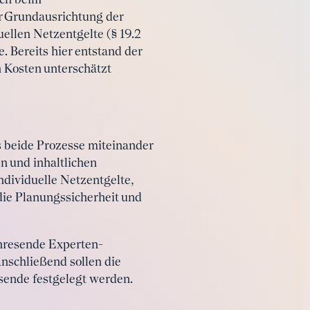
uch beim
r Grundausrichtung der
ellen Netzentgelte (§ 19.2
 Bereits hier entstand der
n Kosten unterschätzt
ss beide Prozesse miteinander
n und inhaltlichen
ividuelle Netzentgelte,
die Planungssicherheit und
hresende Experten-
nschließend sollen die
sende festgelegt werden.