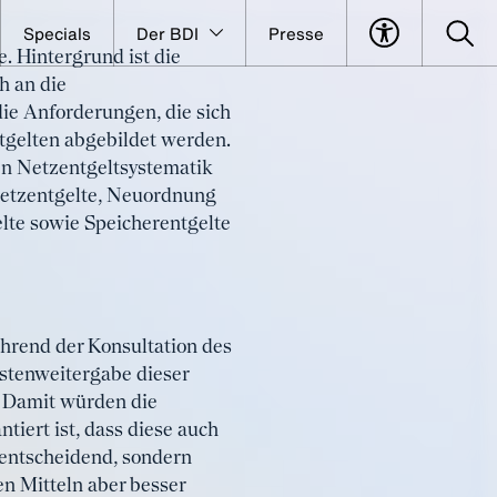
Specials
Der BDI
Presse
. Hintergrund ist die
h an die
ie Anforderungen, die sich
tgelten abgebildet werden.
n Netzentgeltsystematik
netzentgelte, Neuordnung
lte sowie Speicherentgelte
hrend der Konsultation des
ostenweitergabe dieser
. Damit würden die
iert ist, dass diese auch
n entscheidend, sondern
n Mitteln aber besser