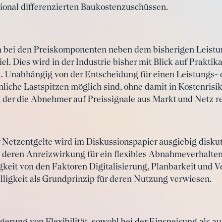
gional differenzierten Baukostenzuschüssen.
 bei den Preiskomponenten neben dem bisherigen Leistung
el. Dies wird in der Industrie bisher mit Blick auf Praktika
t. Unabhängig von der Entscheidung für einen Leistungs- o
nliche Lastspitzen möglich sind, ohne damit in Kostenrisike
t der die Abnehmer auf Preissignale aus Markt und Netz r
Netzentgelte wird im Diskussionspapier ausgiebig diskut
 deren Anreizwirkung für ein flexibles Abnahmeverhalten
igkeit von den Faktoren Digitalisierung, Planbarkeit und 
ligkeit als Grundprinzip für deren Nutzung verwiesen.