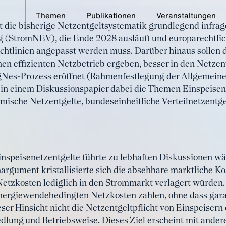
Themen
Publikationen
Veranstaltungen
t die bisherige Netzentgeltsystematik grundlegend infrage
 bei den Netzentgelten?
 (StromNEV), die Ende 2028 ausläuft und europarechtlic
chtlinien angepasst werden muss. Darüber hinaus sollen d
en effizienten Netzbetrieb ergeben, besser in den Netzen
gNes-Prozess eröffnet (Rahmenfestlegung der Allgemeine
 in einem Diskussionspapier dabei die Themen Einspeise
ische Netzentgelte, bundeseinheitliche Verteilnetzentge
inspeisenetzentgelte führte zu lebhaften Diskussionen wä
nargument kristallisierte sich die absehbare marktliche K
Netzkosten lediglich in den Strommarkt verlagert würden
nergiewendebedingten Netzkosten zahlen, ohne dass garant
ieser Hinsicht nicht die Netzentgeltpflicht von Einspeiser
dlung und Betriebsweise. Dieses Ziel erscheint mit andere