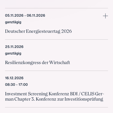
05.11.2026
06.11.2026
mehr
ganztägig
Deut­scher En­er­gie­steu­er­tag 2026
25.11.2026
ganztägig
Re­si­li­en­z­kon­gress der Wirt­schaft
16.12.2026
08:30
17:00
In­vest­ment Scree­ning Kon­fe­renz BDI / CE­LIS Ger­
man Chap­ter 3. Kon­fe­renz zur In­ves­ti­ti­ons­prü­fung