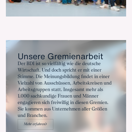
Unsere Gremienarbeit
Der BDI ist so vielfältig wie die deutsche
Wirtschaft. Und doch spricht er mit einer
Stimme. Die Meinungsbildung findet in einer
Vielzahl von Ausschüssen, Arbeitskreisen und
Arbeitsgruppen statt. Insgesamt mehr als
1.000 sachkundige Frauen und Männer
engagieren sich freiwillig in diesen Gremien.
Sie kommen aus Unternehmen aller Größen
und Branchen.
Mehr erfahren