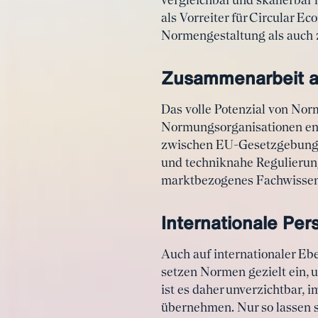
vergleichbar und skalierbar
als Vorreiter für Circular E
Normengestaltung als auch zu
Zusammenarbeit al
Das volle Potenzial von Nor
Normungsorganisationen ent
zwischen EU-Gesetzgebung u
und techniknahe Regulierung.
marktbezogenes Fachwissen 
Internationale Per
Auch auf internationaler E
setzen Normen gezielt ein, 
ist es daher unverzichtbar,
übernehmen. Nur so lassen s