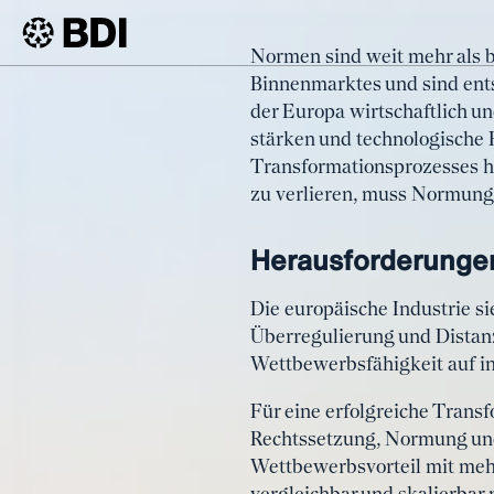
Artikel
Normen sind weit mehr als b
Hannover Messe
Binnenmarktes und sind entsc
BDI
Artikel
Wettbewerbsfähi
der Europa wirtschaftlich u
stärken und technologische F
Transformationsprozesses hi
zu verlieren, muss Normung 
Herausforderunge
Die europäische Industrie s
Überregulierung und Distan
Wettbewerbsfähigkeit auf in
Für eine erfolgreiche Trans
Rechtssetzung, Normung und 
Wettbewerbsvorteil mit mehr