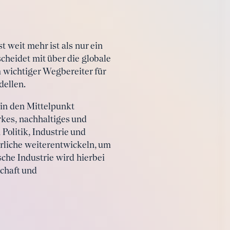
weit mehr ist als nur ein
cheidet mit über die globale
 wichtiger Wegbereiter für
dellen.
in den Mittelpunkt
rkes, nachhaltiges und
olitik, Industrie und
liche weiterentwickeln, um
che Industrie wird hierbei
chaft und