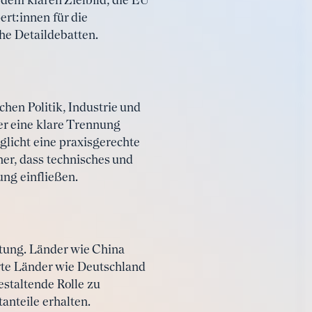
dem klaren Zielbild, die EU
ert:innen für die
he Detaildebatten.
hen Politik, Industrie und
r eine klare Trennung
licht eine praxisgerechte
her, dass technisches und
ng einfließen.
tung. Länder wie China
rte Länder wie Deutschland
estaltende Rolle zu
nteile erhalten.