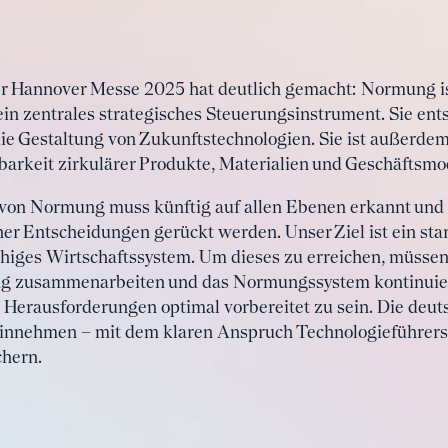
r Hannover Messe 2025 hat deutlich gemacht: Normung ist 
ein zentrales strategisches Steuerungsinstrument. Sie ents
e Gestaltung von Zukunftstechnologien. Sie ist außerdem
rbarkeit zirkulärer Produkte, Materialien und Geschäftsmo
 von Normung muss künftig auf allen Ebenen erkannt und 
cher Entscheidungen gerückt werden. Unser Ziel ist ein sta
higes Wirtschaftssystem. Um dieses zu erreichen, müssen P
g zusammenarbeiten und das Normungssystem kontinuier
rausforderungen optimal vorbereitet zu sein. Die deuts
 einnehmen – mit dem klaren Anspruch Technologieführers
chern.