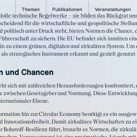
Themen
Publikationen
Veranstaltungen
loße technische Regelwerke – sie bilden das Rückgrat un
 2025: Normung als Schlüssel für di
heidend für die wirtschaftliche und geopolitische Stellung
gkeit und für mehr Zirkularität in der
nd politisch unter Druck steht, bieten Normen die Chance,
ührerschaft zu sichern. Die EU befindet sich inmitten ein
n zu einem grünen, digitalen und zirkulären System. Um 
als strategisches Instrument erkannt und gezielt genutzt
n und Chancen
ieht sich mit zahlreichen Herausforderungen konfrontiert
z zwischen Gesetzgeber und Normung. Diese Entwicklung
ternationaler Ebene.
formation hin zur Circular Economy benötigt es ein aus
Innovationsfreiheit. Damit zirkuläres Wirtschaften zu e
 Rohstoff-Resilienz führt, braucht es Normen, die zirkulä