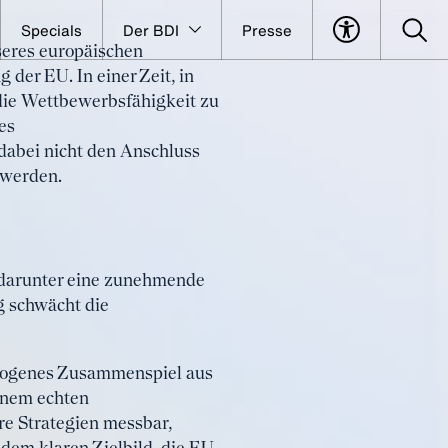
Specials
Der BDI
Presse
seres europäischen
e
 der EU. In einer Zeit, in
 EU
 die Wettbewerbsfähigkeit zu
es
dabei nicht den Anschluss
 werden.
, darunter eine zunehmende
 schwächt die
gewogenes Zusammenspiel aus
inem echten
re Strategien messbar,