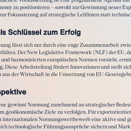
 machen. Voraussetzung ist eine pragmatische Agenda mit 
conomy zu positionieren – sowohl zur Gewinnung neuer Exp
r Fokussierung auf strategische Leitlinien statt technisc
s Schlüssel zum Erfolg
mung lässt sich nur durch eine enge Zusammenarbeit zwisc
falten. Der New Legislative Framework (NLF) der EU, de
nd harmonisierten europäischen Normen vorsieht, ermög
 Diese Arbeitsteilung fördert Innovationen und stellt sic
aus der Wirtschaft in die Umsetzung von EU-Gesetzgebu
spektive
bene gewinnt Normung zunehmend an strategischer Bedeu
um geoökonomische Ziele zu verfolgen. Für exportorientie
 im internationalen Normungswettbewerb eine aktive und g
ich technologische Führungsansprüche sichern und Markta