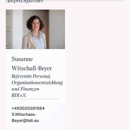
Ansprechpartner
Susanne
Witschaß-Beyer
Referentin Personal,
Organisationsentwicklung
und Finanzen
BDI e.V.
+493020281564
S.Witschass-
Beyer@bdi.eu