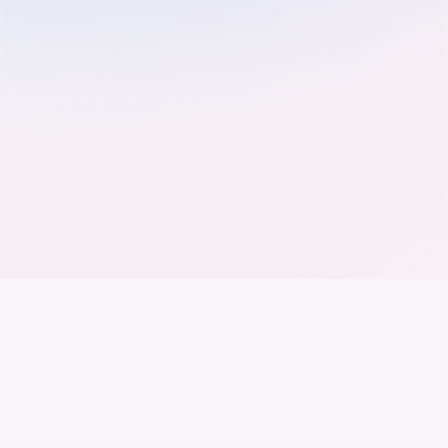
Der Bundesverband der
Deutschen Industrie
Wir arbeiten daran, dass Deutschland ein
Industrieland, Exportland und Innovationsland bleibt.
Dies gelingt nur mit einer Industrie, die alles auf