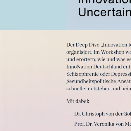
Uncertain
Der Deep Dive „Innovation f
organisiert. Im Workshop wo
und erörtern, wie und was e
InnoNation Deutschland ent
Schizophrenie oder Depressi
gesundheitspolitische Ansä
schneller entstehen und bei
Mit dabei:
Dr. Christoph von der Go
Prof. Dr. Veronika von 