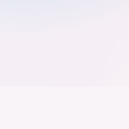
Der Bundesverband der
Deutschen Industrie
Wir arbeiten daran, dass Deutschland ein
Industrieland, Exportland und Innovationsland bleibt.