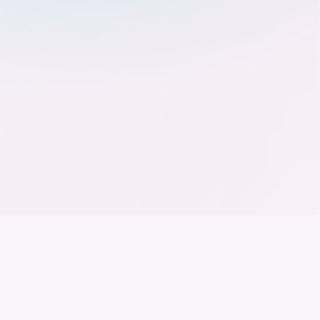
Der Bundesverband der
Deutschen Industrie
Wir arbeiten daran, dass Deutschland ein
Industrieland, Exportland und Innovationsland bleibt.