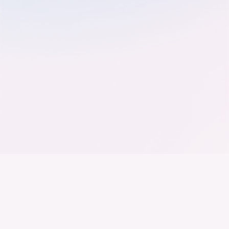
Der Bundesverband der
Deutschen Industrie
Wir arbeiten daran, dass Deutschland ein
Industrieland, Exportland und Innovationsland bleibt.