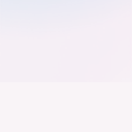
Der Bundesverband der
Deutschen Industrie
Wir arbeiten daran, dass Deutschland ein
Industrieland, Exportland und Innovationsland bleibt.
Dies gelingt nur mit einer Industrie, die alles auf