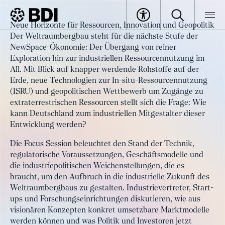
Veranstaltung
Neue Horizonte für Ressourcen, Innovation und Geopolitik
Space Mining – Neue Horizonte
Der Weltraumbergbau steht für die nächste Stufe der
BDI
Veranstaltungen
für Ressourcen, Innovation und
NewSpace-Ökonomie: Der Übergang von reiner
Exploration hin zur industriellen Ressourcennutzung im
Geopolitik
All. Mit Blick auf knapper werdende Rohstoffe auf der
Erde, neue Technologien zur In-situ-Ressourcennutzung
(ISRU) und geopolitischen Wettbewerb um Zugänge zu
extraterrestrischen Ressourcen stellt sich die Frage: Wie
kann Deutschland zum industriellen Mitgestalter dieser
Entwicklung werden?
Die Focus Session beleuchtet den Stand der Technik,
regulatorische Voraussetzungen, Geschäftsmodelle und
die industriepolitischen Weichenstellungen, die es
braucht, um den Aufbruch in die industrielle Zukunft des
Weltraumbergbaus zu gestalten. Industrievertreter, Start-
ups und Forschungseinrichtungen diskutieren, wie aus
visionären Konzepten konkret umsetzbare Marktmodelle
werden können und was Politik und Investoren jetzt