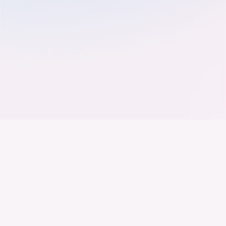
Der Bundesverband der
Deutschen Industrie
Wir arbeiten daran, dass Deutschland ein
Industrieland, Exportland und Innovationsland bleibt.
Dies gelingt nur mit einer Industrie, die alles auf
Kooperation setzt. Wer führen will, muss verbinden –
über Branchen, Sektoren und Grenzen hinweg.