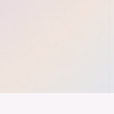
nd ein Industrieland, Exportland und Innovationsland bleibt. Dies
 alles auf Kooperation setzt. Wer führen will, muss verbinden – über