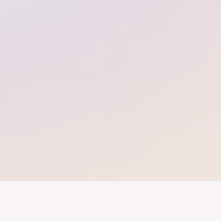
band der
Wir arbeiten daran, dass Deutschla
gelingt nur mit einer Industrie, die