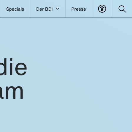
Specials
Der BDI
Presse
die
am