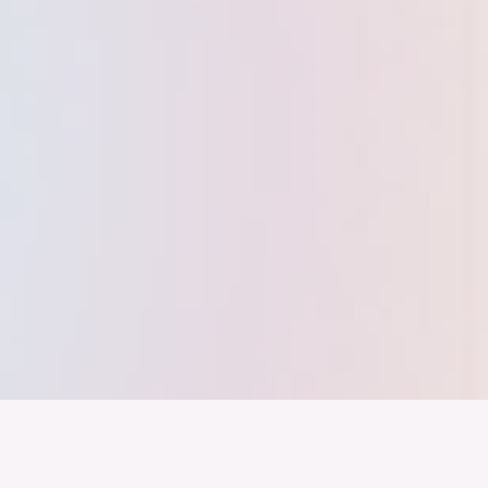
nd ein Industrieland, Exportland und Innovationsland bleibt. Dies
 alles auf Kooperation setzt. Wer führen will, muss verbinden – über