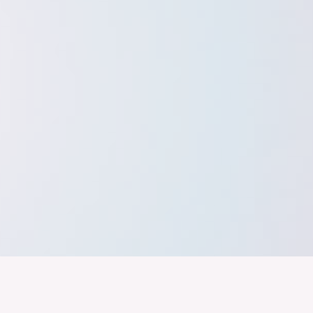
band der
Wir arbeiten daran, dass Deutschla
gelingt nur mit einer Industrie, die