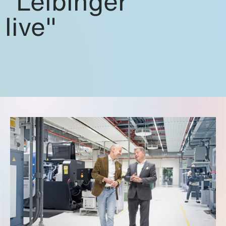
"Leibinger
live"