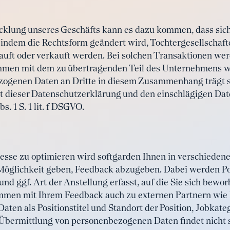
klung unseres Geschäfts kann es dazu kommen, dass sich 
indem die Rechtsform geändert wird, Tochtergesellschaft
auft oder verkauft werden. Bei solchen Transaktionen wer
en mit dem zu übertragenden Teil des Unternehmens we
ogenen Daten an Dritte in diesem Zusammenhang trägt so
 dieser Datenschutzerklärung und den einschlägigen Dat
s. 1 S. 1 lit. f DSGVO.
se zu optimieren wird softgarden Ihnen in verschiedene
öglichkeit geben, Feedback abzugeben. Dabei werden Posi
und ggf. Art der Anstellung erfasst, auf die Sie sich bewo
men mit Ihrem Feedback auch zu externen Partnern wie 
ten als Positionstitel und Standort der Position, Jobkate
Übermittlung von personenbezogenen Daten findet nicht s