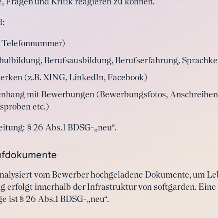
 Fragen und Kritik reagieren zu können.
d:
, Telefonnummer)
chulbildung, Berufsausbildung, Berufserfahrung, Sprachke
werken (z.B. XING, LinkedIn, Facebook)
hang mit Bewerbungen (Bewerbungsfotos, Anschreiben,
sproben etc.)
eitung: § 26 Abs.1 BDSG-„neu“.
aufdokumente
 analysiert vom Bewerber hochgeladene Dokumente, um Le
g erfolgt innerhalb der Infrastruktur von softgarden. Ein
ge ist § 26 Abs.1 BDSG-„neu“.