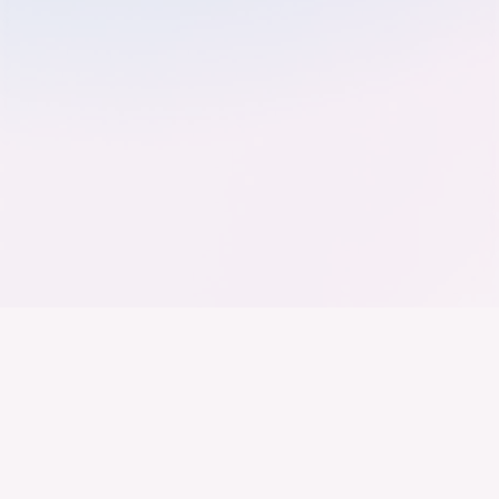
Der Bundesverband der
Deutschen Industrie
Wir arbeiten daran, dass Deutschland ein
Industrieland, Exportland und Innovationsland bleibt.
Dies gelingt nur mit einer Industrie, die alles auf