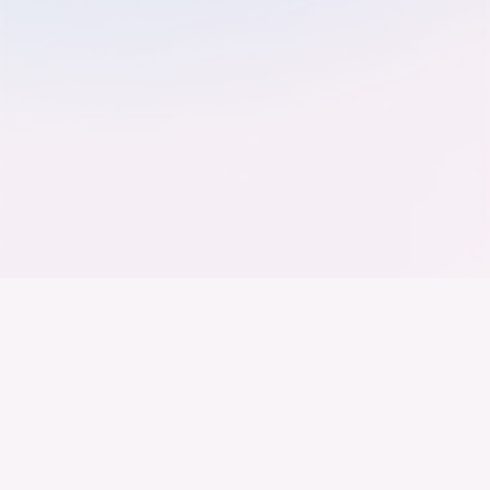
Der Bundesverband der
Deutschen Industrie
Wir arbeiten daran, dass Deutschland ein
Industrieland, Exportland und Innovationsland bleibt.
Dies gelingt nur mit einer Industrie, die alles auf
Kooperation setzt. Wer führen will, muss verbinden –