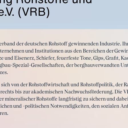
.V. (VRB)
verband der deutschen Rohstoff gewinnenden Industrie. Ihr
nternehmen und Institutionen aus den Bereichen der Gewi
 und Eisenerz, Schiefer, feuerfeste Tone, Gips, Grafit, Kao
rgbau-Spezial-Gesellschaften, der bergbauverwandten U
zes.
t sich von der Rohstoffwirtschaft und Rohstoffpolitik, de
echts bis zur akademischen Nachwuchsförderung. Die VRB
r mineralischer Rohstoffe langfristig zu sichern und dabe
lichen und -politischen Notwendigkeiten, den sozialen A
ren.