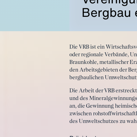
Bergbau e
Die VRB ist ein Wirtschafts
oder regionale Verbände, U
Braunkohle, metallischer Erze
den Arbeitsgebieten der Be
bergbaulichen Umweltschut
Die Arbeit der VRB erstreck
und des Mineralgewinnungsr
an, die Gewinnung heimische
zwischen rohstoffwirtschaft
des Umweltschutzes zu wah