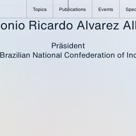
Topics
Publications
Events
Spec
onio Ricardo Alvarez A
Alle Speaker im Überblick
Alvarez Alban, Antonio Ricar
Präsident
 Brazilian National Confederation of In