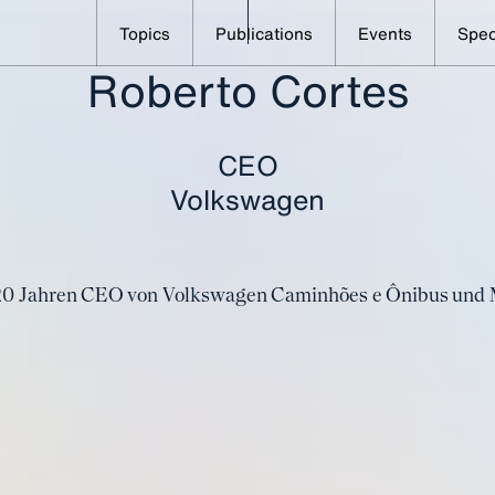
Topics
Publications
Events
Spec
Roberto Cortes
Alle Speaker im Überblick
Cortes, Roberto
CEO
Volkswagen
r 20 Jahren CEO von Volkswagen Caminhões e Ônibus und M