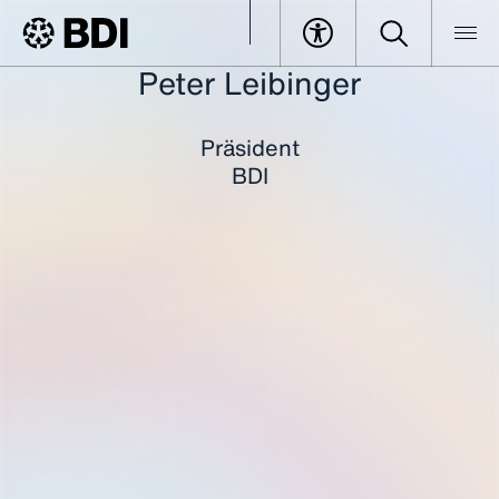
Peter Leibinger
BDI
Events
Deutsch-Brasilianische Wirtschaftstage
Alle Speaker im Überblick
Leibinger, Peter dbwt
Präsident
BDI