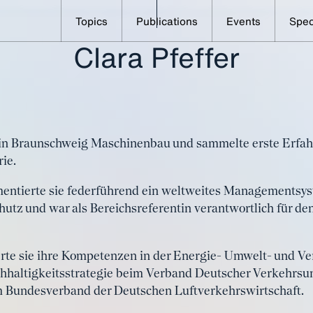
Topics
Publications
Events
Spec
Clara Pfeffer
Alle Speaker im Überblick
Pfeffer, Clara dbwt
te in Braunschweig Maschinenbau und sammelte erste Erf
ie.
entierte sie federführend ein weltweites Managementsys
utz und war als Bereichsreferentin verantwortlich für d
erte sie ihre Kompetenzen in der Energie- Umwelt- und Ver
chhaltigkeitsstrategie beim Verband Deutscher Verkehrsu
im Bundesverband der Deutschen Luftverkehrswirtschaft.