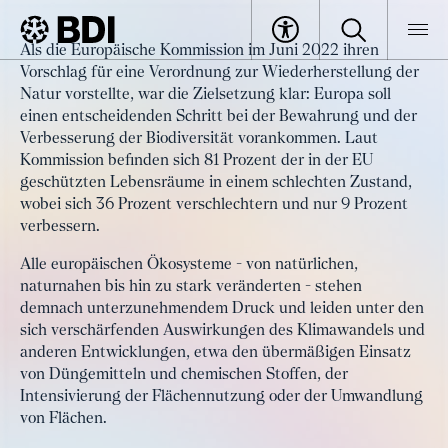
Article
Als die Europäische Kommission im Juni 2022 ihren
Reconciling biodiversity and the
Vorschlag für eine Verordnung zur Wiederherstellung der
BDI
Article
economy
Natur vorstellte, war die Zielsetzung klar: Europa soll
einen entscheidenden Schritt bei der Bewahrung und der
Verbesserung der Biodiversität vorankommen. Laut
Kommission befinden sich 81 Prozent der in der EU
geschützten Lebensräume in einem schlechten Zustand,
wobei sich 36 Prozent verschlechtern und nur 9 Prozent
verbessern.
Alle europäischen Ökosysteme - von natürlichen,
naturnahen bis hin zu stark veränderten - stehen
demnach unterzunehmendem Druck und leiden unter den
sich verschärfenden Auswirkungen des Klimawandels und
anderen Entwicklungen, etwa den übermäßigen Einsatz
von Düngemitteln und chemischen Stoffen, der
Intensivierung der Flächennutzung oder der Umwandlung
von Flächen.