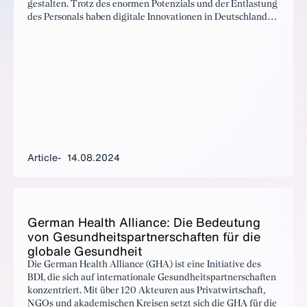
gestalten. Trotz des enormen Potenzials und der Entlastung
des Personals haben digitale Innovationen in Deutschland
Schwierigkeiten, den Markt zu erreichen. Gründe sind
strikte Datenschutzbestimmungen und fehlende Strukturen
für den Marktzugang. Wie diese Herausforderungen
gemeistert werden können, um das Gesundheitssystem und
den Wirtschaftsstandort Deutschland zu stärken, erfahren
Sie im Video.
Article
14.08.2024
Ger­man Health Al­liance: Die Be­deu­tung
von Gesund­heitspart­ner­schaften für die
glob­ale Gesund­heit
Die German Health Alliance (GHA) ist eine Initiative des
BDI, die sich auf internationale Gesundheitspartnerschaften
konzentriert. Mit über 120 Akteuren aus Privatwirtschaft,
NGOs und akademischen Kreisen setzt sich die GHA für die