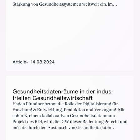
Stärkung von Gesundheitssystemen weltweit ein. Im
Interview erklärt Roland Göhde, wie diese Partnerschaften
zu den Nachhaltigkeitszielen der Vereinten Nationen
beitragen und welche Bedeutung sie für die globale
Gesundheit haben.
Article
14.08.2024
Gesund­heits­daten­räume in der in­dus­
triellen Gesund­heitswirtschaft
Hagen Pfundner betont die Rolle der Digitalisierung für
Forschung & Entwicklung, Produktion und Versorgung. Mit
sphin-X, einem kollaborativen Gesundheitsdatenraum-
Projekt des BDI, wird die iGW dieser Bedeutung gerecht und
möchte durch den Austausch von Gesundheitsdaten
Effizienz und Wertschöpfung in der Branche steigern. Diese
in Kollaboration erarbeiteten Innovationen bieten Potenzial