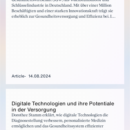
Gesundheitswirtschaft (iGW) als Wachstumsmotor und
Schlüsselindustrie in Deutschland. Mit über einer Million
Beschäftigten und einer starken Innovationskraft trägt sie
erheblich zur Gesundheitsversorgung und Effizienz bei. Im
Interview plädiert Bernd Ohnesorge für eine ganzheitliche
Strategie zur Förderung dieser Branche, einschließlich
Biotechnologie und Medizintechnik, um zukünftige
Entwicklungen in Künstlicher Intelligenz und
Digitalisierung voranzutreiben.
Article
14.08.2024
Dig­i­tale Tech­nolo­gien und ihre Po­ten­tiale
in der Ver­sorgung
Dorothee Stamm erklärt, wie digitale Technologien die
Diagnosestellung verbessern, personalisierte Medizin
ermöglichen und das Gesundheitssystem effizienter