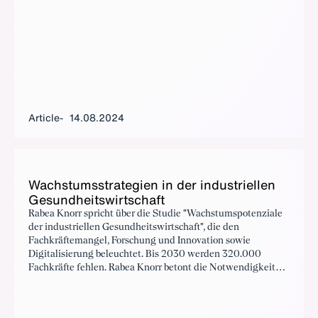
für neue Produkte und Dienstleistungen und haben einen
großen Hebel auf die Gesundheitsversorgung.
Article
14.08.2024
Wach­s­tumsstrate­gien in der in­dus­triellen
Gesund­heitswirtschaft
Rabea Knorr spricht über die Studie "Wachstumspotenziale
der industriellen Gesundheitswirtschaft", die den
Fachkräftemangel, Forschung und Innovation sowie
Digitalisierung beleuchtet. Bis 2030 werden 320.000
Fachkräfte fehlen. Rabea Knorr betont die Notwendigkeit
politischer Rahmenbedingungen und konkreter Projekte,
um Digitalisierung voranzubringen und die negativen
Effekte des Fachkräftemangels abzufedern.