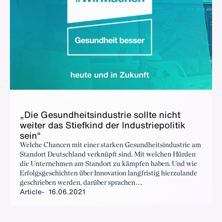
„Die Gesund­heitsin­dus­trie sollte nicht
weit­er das Stiefkind der In­dus­triepoli­tik
sein“
Welche Chancen mit einer starken Gesundheitsindustrie am
Standort Deutschland verknüpft sind. Mit welchen Hürden
die Unternehmen am Standort zu kämpfen haben. Und wie
Erfolgsgeschichten über Innovation langfristig hierzulande
geschrieben werden, darüber sprachen
Article
16.06.2021
Bundeswirtschaftsminister Peter Altmaier und BDI-
Präsident Siegfried Russwurm.