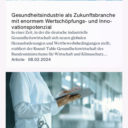
Gesund­heitsin­dus­trie als Zukun­fts­branche
mit enormem Wertschöp­fungs- und In­no­
va­tionspoten­zial
In einer Zeit, in der die deutsche industrielle
Gesundheitswirtschaft sich neuen globalen
Herausforderungen und Wettbewerbsbedingungen stellt,
etabliert der Round-Table Gesundheitswirtschaft des
Bundesministeriums für Wirtschaft und Klimaschutz
Article
08.02.2024
(BMWK) einen wichtigen strategischen Dialog, um
Innovationen voranzutreiben und die Branche zu stärken.