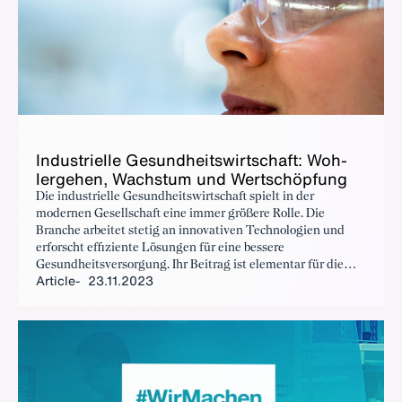
In­dus­trielle Gesund­heitswirtschaft: Woh­
lerge­hen, Wach­s­tum und Wertschöp­fung
Die industrielle Gesundheitswirtschaft spielt in der
modernen Gesellschaft eine immer größere Rolle. Die
Branche arbeitet stetig an innovativen Technologien und
erforscht effiziente Lösungen für eine bessere
Gesundheitsversorgung. Ihr Beitrag ist elementar für die
Article
23.11.2023
Gesundheit der Menschen, die Gesellschaft und die
Volkswirtschaft. Zudem ist die Gesundheitswirtschaft von
grenzüberschreitender Bedeutung.