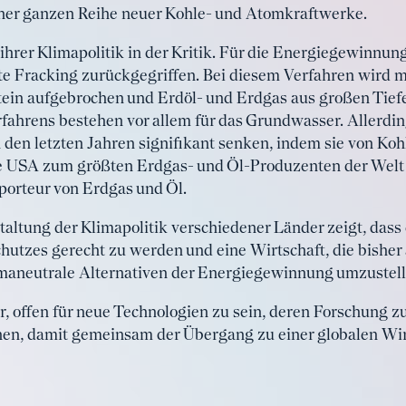
ner ganzen Reihe neuer Kohle- und Atomkraftwerke.
 ihrer Klimapolitik in der Kritik. Für die Energiegewinnu
rte Fracking zurückgegriffen. Bei diesem Verfahren wird 
ein aufgebrochen und Erdöl- und Erdgas aus großen Tief
erfahrens bestehen vor allem für das Grundwasser. Allerdi
en letzten Jahren signifikant senken, indem sie von Koh
e USA zum größten Erdgas- und Öl-Produzenten der Welt
porteur von Erdgas und Öl.
altung der Klimapolitik verschiedener Länder zeigt, dass 
utzes gerecht zu werden und eine Wirtschaft, die bisher 
limaneutrale Alternativen der Energiegewinnung umzustell
r, offen für neue Technologien zu sein, deren Forschung z
en, damit gemeinsam der Übergang zu einer globalen Wirt