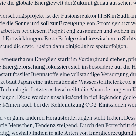
wie die globale Energiewelt der Zukunft genau aussehen w
forschungsprojekt ist der Fusionsreaktor ITER in Südfrank
ie die Sonne und soll zur Erzeugung von Strom genutzt w
 arbeiten bei diesem Projekt eng zusammen und stehen i
d Entwicklungen. Erste Erfolge sind inzwischen in Sichtwe
 und die erste Fusion dann einige Jahre später folgen.
erneuerbaren Energien stark im Vordergrund stehen, pfl
he Energieforschung fokussiert sich insbesondere auf die
nstatt fossiler Brennstoffe eine vollständige Versorgung 
tzt baut Japan eine internationale Wasserstofflieferkette 
Technologie. Letzteres beschreibt die Absonderung von K
lagen. Diese werden anschließend in tief liegenden geol
se können auch bei der Kohlenutzung CO2-Emissionen we
nd vor ganz anderen Herausforderungen steht Indien. Des
arde Menschen, Tendenz steigend. Durch den Fortschritt d
dig, weshalb Indien in alle Arten von Energieerzeugung in