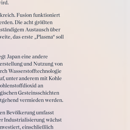
ird.
reich. Fusion funktioniert
erden. Die acht größten
n ständigem Austausch über
ite, das erste „Plasma“ soll
egt Japan eine andere
 Herstellung und Nutzung von
durch Wasserstofftechnologie
auf, unter anderem mit Kohle
ohlenstoffdioxid an
ogischen Gesteinsschichten
itgehend vermieden werden.
sen Bevölkerung umfasst
er Industrialisierung wächst
vestiert, einschließlich