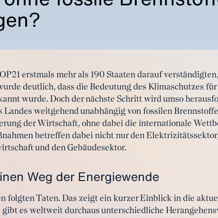
ngen?
COP21 erstmals mehr als 190 Staaten darauf verständigten
wurde deutlich, dass die Bedeutung des Klimaschutzes für
annt wurde. Doch der nächste Schritt wird umso herausfo
es Landes weitgehend unabhängig von fossilen Brennstoff
derung der Wirtschaft, ohne dabei die internationale Wett
nahmen betreffen dabei nicht nur den Elektrizitätssektor,
wirtschaft und den Gebäudesektor.
 einen Weg der Energiewende
olgten Taten. Das zeigt ein kurzer Einblick in die aktu
 gibt es weltweit durchaus unterschiedliche Herangehensw