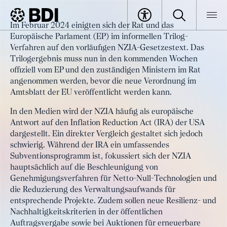
Artikel
Im Februar 2024 einigten sich der Rat und das
Net Zero Industry Act – Kein
Europäische Parlament (EP) im informellen Trilog-
BDI
Artikel
großer Durchbruch für den
Verfahren auf den vorläufigen NZIA-Gesetzestext. Das
Trilogergebnis muss nun in den kommenden Wochen
deutschen Industriestandort
offiziell vom EP und den zuständigen Ministern im Rat
angenommen werden, bevor die neue Verordnung im
Amtsblatt der EU veröffentlicht werden kann.
In den Medien wird der NZIA häufig als europäische
Antwort auf den Inflation Reduction Act (IRA) der USA
dargestellt. Ein direkter Vergleich gestaltet sich jedoch
schwierig. Während der IRA ein umfassendes
Subventionsprogramm ist, fokussiert sich der NZIA
hauptsächlich auf die Beschleunigung von
Genehmigungsverfahren für Netto-Null-Technologien und
die Reduzierung des Verwaltungsaufwands für
entsprechende Projekte. Zudem sollen neue Resilienz- und
Nachhaltigkeitskriterien in der öffentlichen
Auftragsvergabe sowie bei Auktionen für erneuerbare