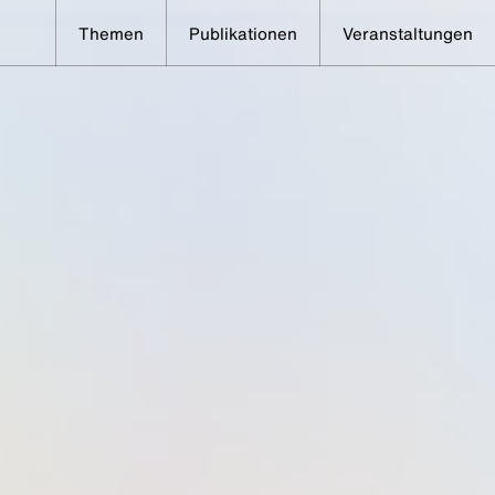
Themen
Publikationen
Veranstaltungen
renz COP28:„Die grüne Transformation
sondern des wie“