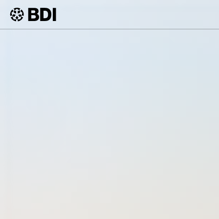
Artikel
Weltklimakonfe
BDI
Artikel
Frage des ob, 